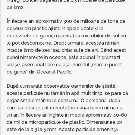
întregi, concentrația este de 1,3 milioane de particule
pe km2.
În fiecare an, aproximativ 300 de milioane de tone de
deșeuri din plastic ajung în apele uzate și la
depozitele de gunoi, majoritatea microbilor din sol nu
le pot descompune. Drept urmare, acestea rămân
intacte timp de zeci sau chiar sute de ani. Când acest
gunoi nimerește în oceane, este adunat în grămezi
uriașe, asemănătoare cu așa-numitul „marele punct
de gunoi” din Oceanul Pacific.
După cum arată observațiile oamenilor de știință,
aceste particule nu rămân în apă mult timp, se pare că
organismele marine le consumă. O persoană, după
cum au descoperit cercetătorii canadieni în urmă cu
un an, în fiecare an înghite în medie aproximativ 40-60
de mii de microparticule de plastic. Dimensiunea lor
este de la 0,3 la 5 mm. Aceste particule amenință