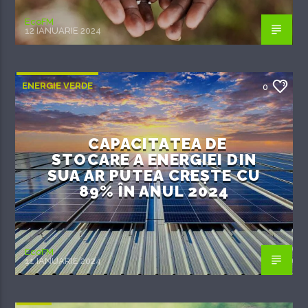
EcoFM
12 IANUARIE 2024
ENERGIE VERDE
0
CAPACITATEA DE
STOCARE A ENERGIEI DIN
SUA AR PUTEA CREȘTE CU
89% ÎN ANUL 2024
EcoFM
11 IANUARIE 2024