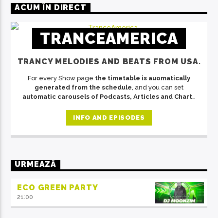
ACUM ÎN DIRECT
TRANCEAMERICA
TRANCY MELODIES AND BEATS FROM USA.
For every Show page
the timetable is auomatically
generated from the schedule
, and you can set
automatic carousels of Podcasts, Articles and Charts
by simply choosing a category. Curabitur id lacus felis.
Sed justo mauris, auctor eget tellus nec, pellentesque
INFO AND EPISODES
varius mauris. Sed eu congue nulla, et tincidunt justo.
Aliquam semper faucibus odio id varius. Suspendisse
varius laoreet sodales.
URMEAZĂ
ECO GREEN PARTY
21:00