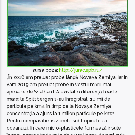
sursa poza:
http://jurac.spb.ru/
„În 2018 am preluat probe lângă Novaya Zemlya, iar în
vara 2019 am preluat probe în vestul mării, mai
aproape de Svalbard. A existat o diferență foarte
mare: la Spitsbergen s-au înregistrat 10 mii de
particule pe km2, în timp ce la Novaya Zemlya
concentrația a ajuns la 1 milion particule pe km2.
Pentru comparație: în zonele subtropicale ale
oceanului, în care micro-plasticele formează insule