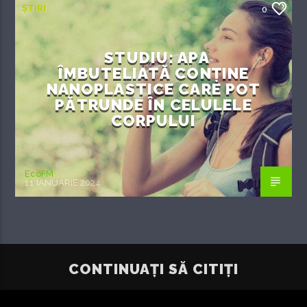
ȘTIRI
0
STUDIU: APA
ÎMBUTELIATĂ CONȚINE
NANOPLASTICE CARE POT
PĂTRUNDE ÎN CELULELE
CORPULUI
EcoFM
11 IANUARIE 2024
CONTINUAȚI SĂ CITIȚI