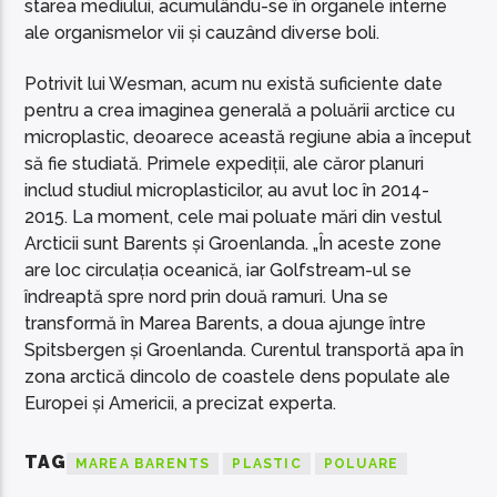
starea mediului, acumulându-se în organele interne
ale organismelor vii și cauzând diverse boli.
Potrivit lui Wesman, acum nu există suficiente date
pentru a crea imaginea generală a poluării arctice cu
microplastic, deoarece această regiune abia a început
să fie studiată. Primele expediții, ale căror planuri
includ studiul microplasticilor, au avut loc în 2014-
2015. La moment, cele mai poluate mări din vestul
Arcticii sunt Barents și Groenlanda. „În aceste zone
are loc circulația oceanică, iar Golfstream-ul se
îndreaptă spre nord prin două ramuri. Una se
transformă în Marea Barents, a doua ajunge între
Spitsbergen și Groenlanda. Curentul transportă apa în
zona arctică dincolo de coastele dens populate ale
Europei și Americii, a precizat experta.
TAG
MAREA BARENTS
PLASTIC
POLUARE