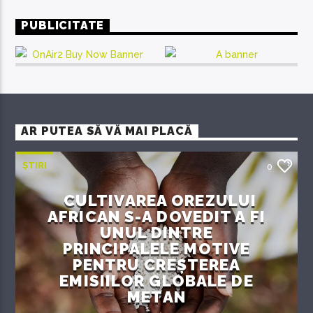
PUBLICITATE
AR PUTEA SĂ VĂ MAI PLACĂ
ȘTIRI
0
CULTIVAREA OREZULUI
AFRICAN S-A DOVEDIT A FI
UNUL DINTRE
PRINCIPALELE MOTIVE
PENTRU CREȘTEREA
EMISIILOR GLOBALE DE
METAN