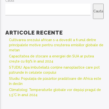
Caută
Caută
ARTICOLE RECENTE
Cultivarea orezului african s-a dovedit a fi unul dintre
principalele motive pentru creșterea emisiilor globale de
metan
Capacitatea de stocare a energiei din SUA ar putea
crește cu 89% în anul 2024
STUDIU: Apa îmbuteliată conține nanoplastice care pot
pătrunde în celulele corpului
Studiu: Populația de păsărilor pradătoare din Africa este
în declin
Climatolog: Temperaturile globale vor depăși pragul de
1,5°C în anul 2024