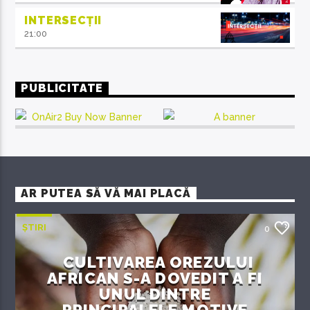
INTERSECȚII
21:00
PUBLICITATE
AR PUTEA SĂ VĂ MAI PLACĂ
ȘTIRI
0
CULTIVAREA OREZULUI
AFRICAN S-A DOVEDIT A FI
UNUL DINTRE
PRINCIPALELE MOTIVE