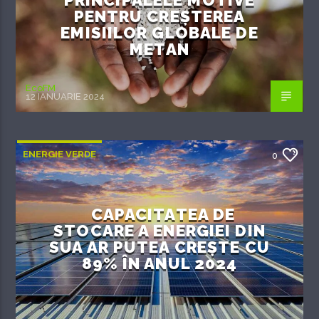
PENTRU CREȘTEREA
EMISIILOR GLOBALE DE
METAN
EcoFM
12 IANUARIE 2024
ENERGIE VERDE
0
CAPACITATEA DE
STOCARE A ENERGIEI DIN
SUA AR PUTEA CREȘTE CU
89% ÎN ANUL 2024