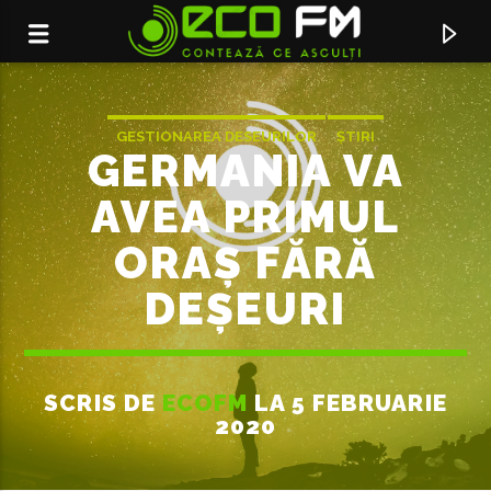
GESTIONAREA DESEURILOR
ȘTIRI
GERMANIA VA
ȘTIRI INTERNAȚIONALE
AVEA PRIMUL
ORAȘ FĂRĂ
DEȘEURI
SCRIS DE
ECOFM
LA 5 FEBRUARIE
ACUM ÎN DIRECT
2020
NO TITLES AVAILABLE