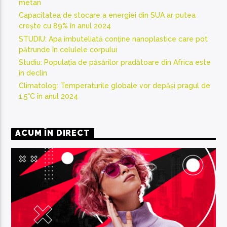
metan
Capacitatea de stocare a energiei din SUA ar putea
crește cu 89% în anul 2024
STUDIU: Apa îmbuteliată conține nanoplastice care pot
pătrunde în celulele corpului
Studiu: Populația de păsărilor pradătoare din Africa este
în declin
Climatolog: Temperaturile globale vor depăși pragul de
1,5°C în anul 2024
ACUM ÎN DIRECT