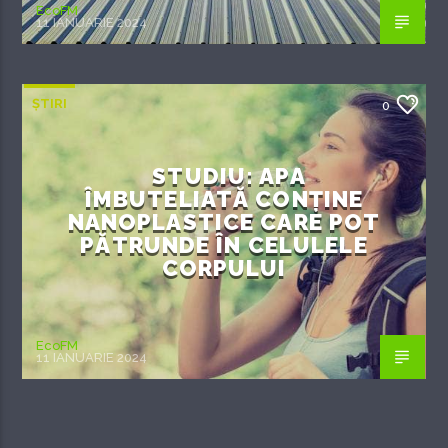
EcoFM
11 IANUARIE 2024
ȘTIRI
0
STUDIU: APA
ÎMBUTELIATĂ CONȚINE
NANOPLASTICE CARE POT
PĂTRUNDE ÎN CELULELE
CORPULUI
EcoFM
11 IANUARIE 2024