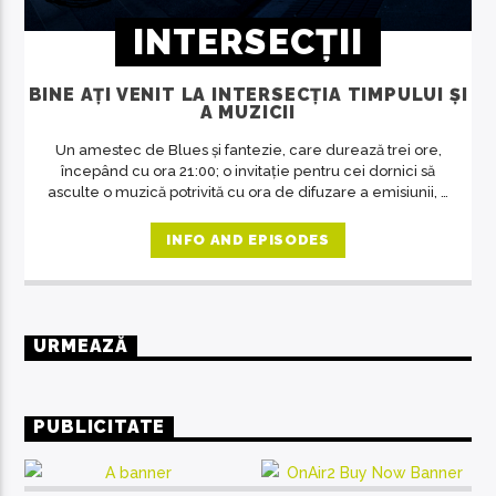
INTERSECȚII
BINE AȚI VENIT LA INTERSECȚIA TIMPULUI ȘI
A MUZICII
Un amestec de Blues și fantezie, care durează trei ore,
începând cu ora 21:00; o invitație pentru cei dornici să
asculte o muzică potrivită cu ora de difuzare a emisiunii, o
revelație despre artă în general, despre muzică și
oameni în special. O emisiune unde răsună doar muzica
INFO AND EPISODES
deosebită, care se adresează celor predispuși spre
filosofie, indiferent de vârstă.
URMEAZĂ
PUBLICITATE