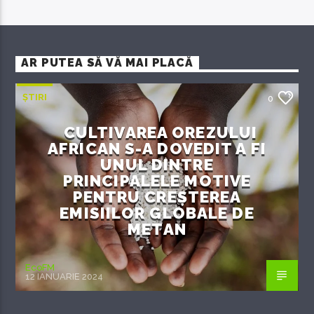
AR PUTEA SĂ VĂ MAI PLACĂ
ȘTIRI
0
CULTIVAREA OREZULUI
AFRICAN S-A DOVEDIT A FI
UNUL DINTRE
PRINCIPALELE MOTIVE
PENTRU CREȘTEREA
EMISIILOR GLOBALE DE
METAN
EcoFM
12 IANUARIE 2024