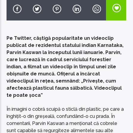
Pe Twitter, câștigă popularitate un videoclip
EcoFM Chisinau
publicat de rezidentul statului indian Karnataka,
Parvin Kaswan la începutul lunii ianuarie. Parvin,
care lucrează în cadrul serviciului forestier
indian, a filmat un videoclip în timpul unei zile
obișnuite de muncă. Ofițerul a încărcat
videoclipul în rețea, semnând: „Privește, cum
afectează plasticul fauna sălbatică. Videoclipul
te poate șoca”
În imagini o cobră scuipă o sticlă din plastic, pe care a
înghițit-o din greșeală, confundând-o cu prada. În
comentarii, Parvin Kaswan a menționat că cobrele
sunt capabile să regurgiteze alimentele sau alte