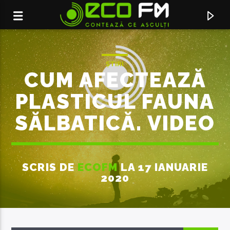
ȘTIRI
CUM AFECTEAZĂ
PLASTICUL FAUNA
SĂLBATICĂ. VIDEO
SCRIS DE
ECOFM
LA 17 IANUARIE
2020
ACUM ÎN DIRECT
OPERATE (FEAT. ROYAL)
KILL PARIS