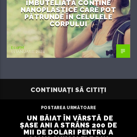
ÎMBUTELIATĂ CONȚINE
NANOPLASTICE CARE POT
PĂTRUNDE ÎN CELULELE
CORPULUI
EcoFM
11 IANUARIE 2024
CONTINUAȚI SĂ CITIȚI
POSTAREA URMĂTOARE
UN BĂIAT ÎN VÂRSTĂ DE
ȘASE ANI A STRÂNS 200 DE
MII DE DOLARI PENTRU A