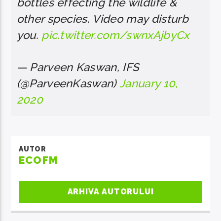
bottles effecting the wildlife &
other species. Video may disturb
you.
pic.twitter.com/swnxAjbyCx
— Parveen Kaswan, IFS
(@ParveenKaswan)
January 10,
2020
AUTOR
ECOFM
ARHIVA AUTORULUI