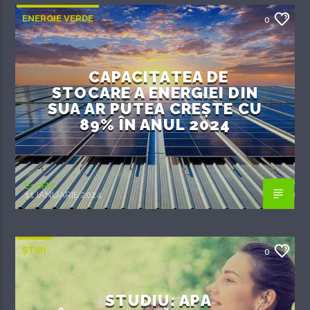
ENERGIE VERDE
0
CAPACITATEA DE
STOCARE A ENERGIEI DIN
SUA AR PUTEA CREȘTE CU
89% ÎN ANUL 2024
EcoFM
11 IANUARIE 2024
ȘTIRI
0
STUDIU: APA