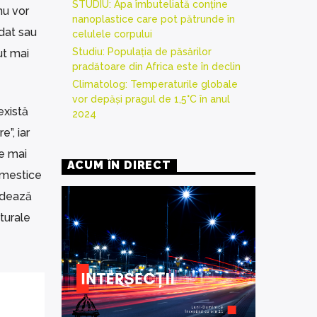
STUDIU: Apa îmbuteliată conține
nu vor
nanoplastice care pot pătrunde în
 dat sau
celulele corpului
Studiu: Populația de păsărilor
ut mai
pradătoare din Africa este în declin
Climatolog: Temperaturile globale
vor depăși pragul de 1,5°C în anul
există
2024
”, iar
le mai
ACUM ÎN DIRECT
omestice
ledează
turale