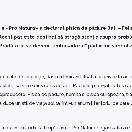
e «Pro Natura» a declarat pisica de pădure (lat. – Feli
. Acest pas este destinat să atragă atenția asupra prob
. Prădătorul va deveni „ambasadorul” pădurilor, simboli
cale de dispariție, dar în ultimii ani situația cu privire la ace
ulația sa s-a extins considerabil. Pădurile protejate oferă ac
eproducere. Pisica de padure, numita si pisica europeana, tra
a duce un stil de viață solitar într-un anumit teritoriu, pe care „î
t luată în custodie la timp”, afirmă Pro Natura. Organizația a 