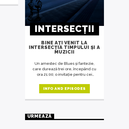
INTERSECȚII
BINE AȚI VENIT LA
INTERSECȚIA TIMPULUI ȘI A
MUZICII
Un amestec de Blues și fantezie,
care durează trei ore, începând cu
ora 21:00; o invitație pentru cei
dornici să asculte o muzică potrivită
cu ora de difuzare a emisiunii, o
INFO AND EPISODES
revelație despre artă în general,
despre muzică și oameni în special.
O emisiune unde răsună doar
muzica deosebită, care se
adresează celor predispuși spre
URMEAZĂ
filosofie, indiferent de vârstă.