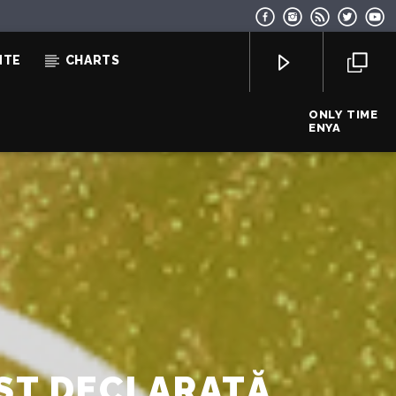
NTE
CHARTS
ONLY TIME
ENYA
EcoFM Chisinau
FOST DECLARATĂ