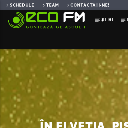
SCHEDULE
TEAM
CONTACTAȚI-NE!
ȘTIRI
ACUM ÎN DIRECT
ONLY TIME
ENYA
ÎN ELVEȚIA, P