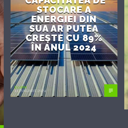
CAPACITATEA DE
STOCARE A
ENERGIEI DIN
SUA AR PUTEA
CREȘTE CU 89%
ÎN ANUL 2024
EcoFM
11 IANUARIE 2024