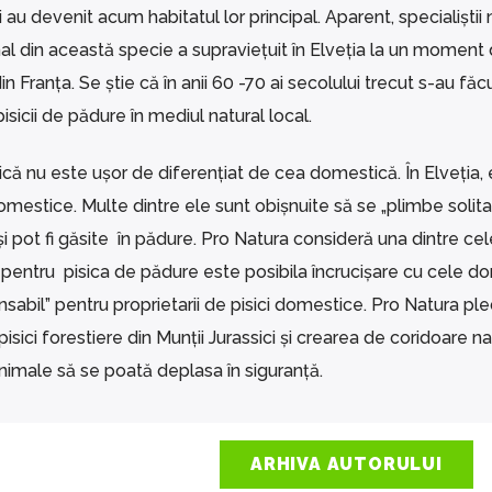
i au devenit acum habitatul lor principal. Aparent, specialiștii 
mal din această specie a supraviețuit în Elveția la un moment
din Franța. Se știe că în anii 60 -70 ai secolului trecut s-au făc
isicii de pădure în mediul natural local.
ică nu este ușor de diferențiat de cea domestică. În Elveția, 
omestice. Multe dintre ele sunt obișnuite să se „plimbe solitare
 și pot fi găsite în pădure. Pro Natura consideră una dintre ce
pentru pisica de pădure este posibila încrucișare cu cele d
sabil” pentru proprietarii de pisici domestice. Pro Natura p
sici forestiere din Munții Jurassici și crearea de coridoare na
animale să se poată deplasa în siguranță.
ARHIVA AUTORULUI