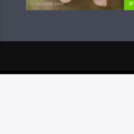
EcoFM
12 IANUARIE 2024
POSTAREA URMĂTOARE
CLIMATOLOGII BAT
DIN CAUZA ÎNCĂLZIRI
A OCEANULUI PLA