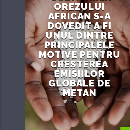
OREZULUI
AFRICAN S-A
DOVEDIT A FI
UNUL DINTRE
PRINCIPALELE
MOTIVE PENTRU
CREȘTEREA
EMISIILOR
GLOBALE DE
METAN