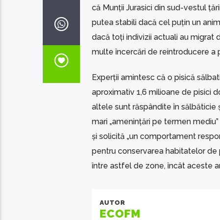
că Munții Jurasici din sud-vestul țări
putea stabili dacă cel puțin un ani
dacă toți indivizii actuali au migrat 
multe încercări de reintroducere a p
Experții amintesc că o pisică sălbat
aproximativ 1,6 milioane de pisici d
altele sunt răspândite în sălbăticie
mari „amenințări pe termen mediu” 
și solicită „un comportament respon
pentru conservarea habitatelor de pi
între astfel de zone, încât aceste 
AUTOR
ECOFM