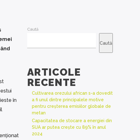
s
Caută
lemei
Caută
zând
ARTICOLE
RECENTE
st
estui
Cultivarea orezului african s-a dovedit
ieste în
a fi unul dintre principalele motive
pentru creșterea emisiilor globale de
l
metan
Capacitatea de stocare a energiei din
SUA ar putea crește cu 89% în anul
2024
menționat