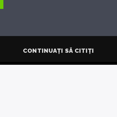
CONTINUAȚI SĂ CITIȚI
 ALARMA
ÎN
I RECORD
RETU
NETAR
DEȘEUR
„P