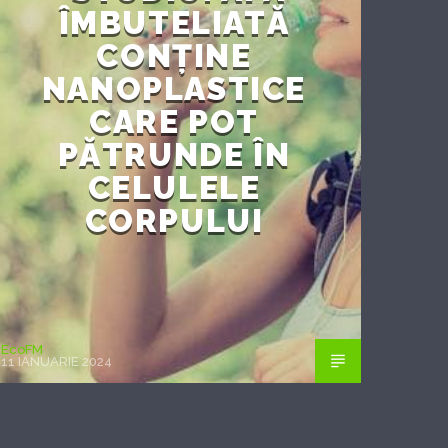
ÎMBUTELIATĂ
CONȚINE
NANOPLASTICE
CARE POT
PĂTRUNDE ÎN
CELULELE
CORPULUI
EcoFM
11 IANUARIE 2024