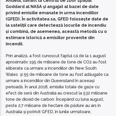
Andela, savant la Centrul de zbor spațial
Goddard al NASA și angajat al bazei de date
privind emisiile emanate în urma incendiilor
(GFED). În activitatea sa, GFED folosește date de
la sateliții care detectează locurile de incendiu
și combină, de asemenea, această metodă cu o
estimare istorică a emisiilor provenite din
incendii.
Prin analiză, a fost cunoscut faptul că de la 1 august
aproximativ 195 de milioane de tone de CO2 au fost
eliberate ca urmare a incendiilor din New South
Wales și 55 de milioane de tone au fost adăugate ca
urmare a incendiilor din Queensland în aceeași
perioadă. În anul 2018, emisiile totale de gaze cu
efect de seră din Australia au crescut la 532 milioane
tone de dioxid de carbon. Începând cu luna august,
peste 2,7 milioane de hectare de pădure au ars în
Australia și potrivit GFED, în lunile următoare,