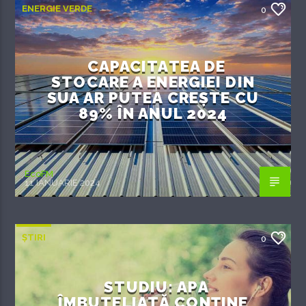
ENERGIE VERDE
0
CAPACITATEA DE
STOCARE A ENERGIEI DIN
SUA AR PUTEA CREȘTE CU
89% ÎN ANUL 2024
EcoFM
11 IANUARIE 2024
ȘTIRI
0
STUDIU: APA
ÎMBUTELIATĂ CONȚINE