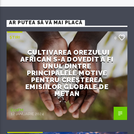
AR PUTEA SĂ VĂ MAI PLACĂ
ȘTIRI
0
CULTIVAREA OREZULUI
AFRICAN S-A DOVEDIT A FI
UNUL DINTRE
PRINCIPALELE MOTIVE
PENTRU CREȘTEREA
EMISIILOR GLOBALE DE
METAN
EcoFM
12 IANUARIE 2024