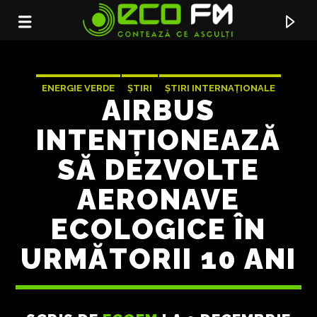
ENERGIE VERDE
ȘTIRI
ȘTIRI INTERNAȚIONALE
AIRBUS
INTENȚIONEAZĂ
SĂ DEZVOLTE
AERONAVE
ECOLOGICE ÎN
URMĂTORII 10 ANI
ACUM ÎN DIRECT
HYPNOTIZED
OLIVER KOLETZKI FEAT. FRAN