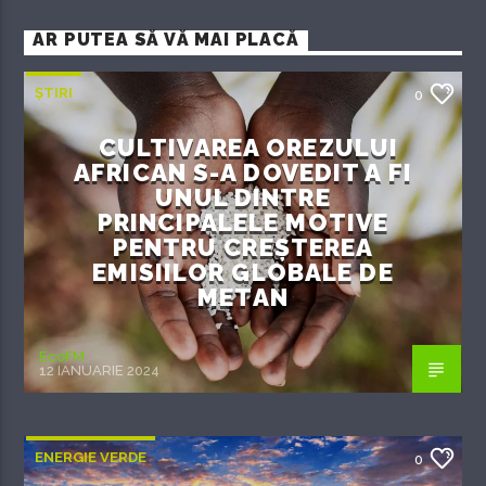
AR PUTEA SĂ VĂ MAI PLACĂ
ȘTIRI
0
CULTIVAREA OREZULUI
AFRICAN S-A DOVEDIT A FI
UNUL DINTRE
PRINCIPALELE MOTIVE
PENTRU CREȘTEREA
EMISIILOR GLOBALE DE
METAN
EcoFM
12 IANUARIE 2024
ENERGIE VERDE
0