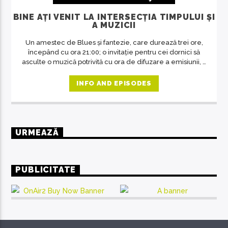
BINE AȚI VENIT LA INTERSECȚIA TIMPULUI ȘI
A MUZICII
Un amestec de Blues și fantezie, care durează trei ore,
începând cu ora 21:00; o invitație pentru cei dornici să
asculte o muzică potrivită cu ora de difuzare a emisiunii, o
revelație despre artă în general, despre muzică și
oameni în special. O emisiune unde răsună doar muzica
INFO AND EPISODES
deosebită, care se adresează celor predispuși spre
filosofie, indiferent de vârstă.
URMEAZĂ
PUBLICITATE