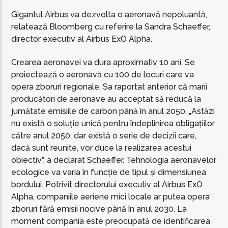
Gigantul Airbus va dezvolta o aeronavă nepoluantă,
relatează Bloomberg cu referire la Sandra Schaeffer,
director executiv al Airbus ExO Alpha.
Crearea aeronavei va dura aproximativ 10 ani. Se
proiectează o aeronavă cu 100 de locuri care va
opera zboruri regionale. Sa raportat anterior că marii
producători de aeronave au acceptat să reducă la
jumătate emisiile de carbon până în anul 2050. „Astăzi
nu există o soluție unică pentru îndeplinirea obligațiilor
către anul 2050, dar există o serie de decizii care,
dacă sunt reunite, vor duce la realizarea acestui
obiectiv”, a declarat Schaeffer. Tehnologia aeronavelor
ecologice va varia în funcție de tipul și dimensiunea
bordului. Potrivit directorului executiv al Airbus ExO
Alpha, companiile aeriene mici locale ar putea opera
zboruri fără emisii nocive până în anul 2030. La
moment compania este preocupată de identificarea