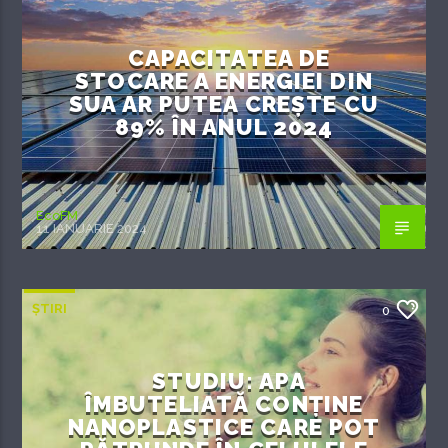
CAPACITATEA DE
STOCARE A ENERGIEI DIN
SUA AR PUTEA CREȘTE CU
89% ÎN ANUL 2024
EcoFM
11 IANUARIE 2024
ȘTIRI
0
STUDIU: APA
ÎMBUTELIATĂ CONȚINE
NANOPLASTICE CARE POT