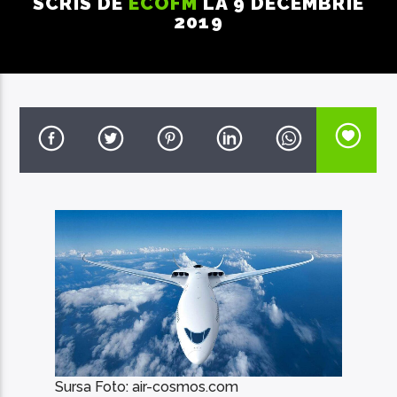
SCRIS DE
ECOFM
LA 9 DECEMBRIE
2019
EcoFM Chisinau
Sursa Foto: air-cosmos.com