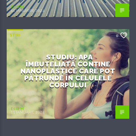
EcoFM
11 IANUARIE 2024
ȘTIRI
0
STUDIU: APA
ÎMBUTELIATĂ CONȚINE
NANOPLASTICE CARE POT
PĂTRUNDE ÎN CELULELE
CORPULUI
EcoFM
11 IANUARIE 2024