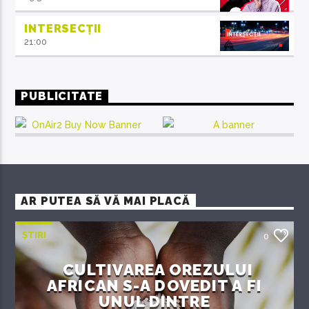
INTERSECȚII
21:00
PUBLICITATE
AR PUTEA SĂ VĂ MAI PLACĂ
ȘTIRI
0
CULTIVAREA OREZULUI
AFRICAN S-A DOVEDIT A FI
UNUL DINTRE