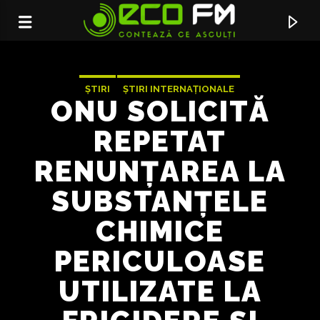
ȘTIRI
ȘTIRI INTERNAȚIONALE
ONU SOLICITĂ
REPETAT
RENUNȚAREA LA
SUBSTANȚELE
CHIMICE
PERICULOASE
ACUM ÎN DIRECT
UTILIZATE LA
CATE PIETRE AI ARUNCAT
DARIA LUPI & TATA VLAD