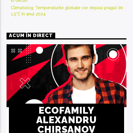
în declin
Climatolog: Temperaturile globale vor depăși pragul de
1,5°C în anul 2024
ACUM ÎN DIRECT
ECOFAMILY
ALEXANDRU
CHIRSANOV