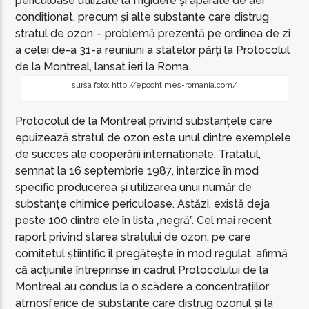
periculoase utilizate la frigidere și aparate de aer
condiționat, precum și alte substanțe care distrug
stratul de ozon – problemă prezentă pe ordinea de zi
a celei de-a 31-a reuniuni a statelor părți la Protocolul
de la Montreal, lansat ieri la Roma.
sursa foto: http://epochtimes-romania.com/
Protocolul de la Montreal privind substanțele care
epuizează stratul de ozon este unul dintre exemplele
de succes ale cooperării internaționale. Tratatul,
semnat la 16 septembrie 1987, interzice în mod
specific producerea și utilizarea unui număr de
substanțe chimice periculoase. Astăzi, există deja
peste 100 dintre ele în lista „negră”. Cel mai recent
raport privind starea stratului de ozon, pe care
comitetul științific îl pregătește în mod regulat, afirmă
că acțiunile întreprinse în cadrul Protocolului de la
Montreal au condus la o scădere a concentrațiilor
atmosferice de substanțe care distrug ozonul și la