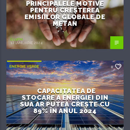
PRINCIPALELE MOTIVE
PENTRU CREȘTEREA
EMISIILOR GLOBALE DE
METAN
EcoFM
12 IANUARIE 2024
ENERGIE VERDE
0
CAPACITATEA DE
STOCARE A ENERGIEI DIN
SUA AR PUTEA CREȘTE CU
89% ÎN ANUL 2024