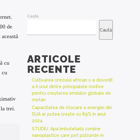
ernet.
Caută
200 de
Caută
 această
ARTICOLE
că cu
RECENTE
ă cu
Cultivarea orezului african s-a dovedit
a fi unul dintre principalele motive
pentru creșterea emisiilor globale de
ximativ
metan
Capacitatea de stocare a energiei din
a trei.
SUA ar putea crește cu 89% în anul
2024
STUDIU: Apa îmbuteliată conține
nanoplastice care pot pătrunde în