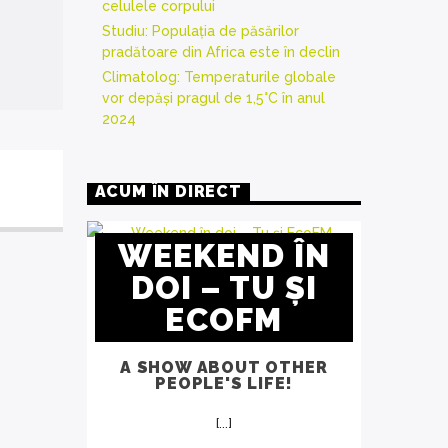
celulele corpului
Studiu: Populația de păsărilor
pradătoare din Africa este în declin
Climatolog: Temperaturile globale
vor depăși pragul de 1,5°C în anul
2024
ACUM ÎN DIRECT
WEEKEND ÎN
DOI – TU ȘI
ECOFM
A SHOW ABOUT OTHER
PEOPLE'S LIFE!
[...]