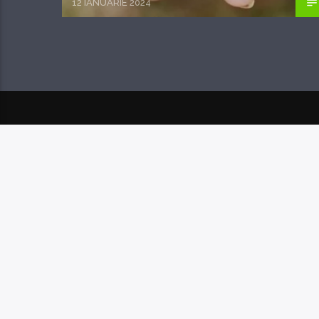
12 IANUARIE 2024
POSTAREA URMĂTOARE
ÎNTRE DA ȘI NU LA
04.11.2019