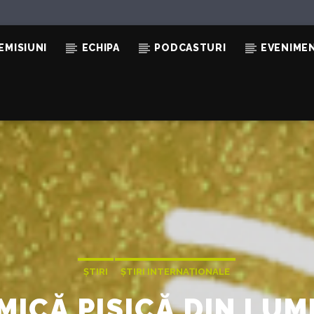
EMISIUNI
ECHIPA
PODCASTURI
EVENIME
ȘTIRI
ȘTIRI INTERNAȚIONALE
MICĂ PISICĂ DIN LUM