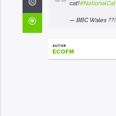
cat!
#NationalCa
— BBC Wales ??
AUTOR
ECOFM