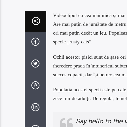
Videoclipul cu cea mai mică și mai r
Are mai puțin de jumătate de metru
ori mai puțin decât un leu. Populeaz
specie „rusty cats”.
Ochii acestor pisici sunt de șase or
încredere prada în întunericul subter
succes copacii, dar își petrec cea ma
Populația acestei specii este pe cal
zece mii de adulți. De regulă, femel
Say hello to the 