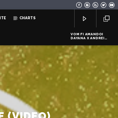
NTE
CHARTS
VOM FI AMANDOI
DAYANA X ANDREI
URSU
EcoFM Chisinau
E (VIDEO)