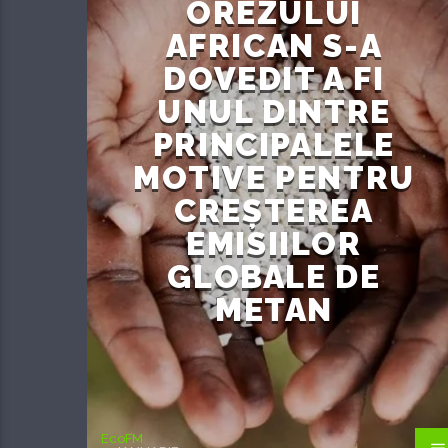
OREZULUI
AFRICAN S-A
DOVEDIT A FI
UNUL DINTRE
PRINCIPALELE
MOTIVE PENTRU
CREȘTEREA
EMISIILOR
GLOBALE DE
METAN
EcoFM