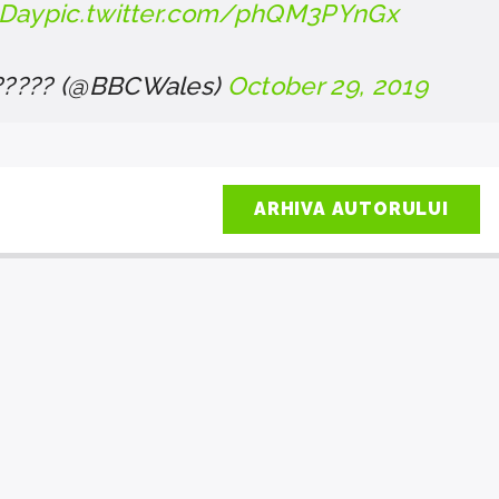
tDay
pic.twitter.com/phQM3PYnGx
????? (@BBCWales)
October 29, 2019
ARHIVA AUTORULUI