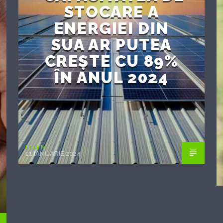
STOCARE A
ENERGIEI DIN
SUA AR PUTEA
CREȘTE CU 89%
ÎN ANUL 2024
EcoFM
11 IANUARIE 2024