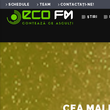
SCHEDULE
TEAM
CONTACTAȚI-NE!
ȘTIRI
ACUM ÎN DIRECT
VOM FI AMANDOI
DAYANA X ANDREI URSU
CEA MAI 