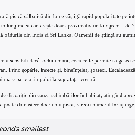
ară pisică sălbatică din lume câștigă rapid popularitate pe int
 în lungime și cântărește doar aproximativ un kilogram – de 
ă pădurile din India și Sri Lanka. Oamenii de știință au numit
i mai sensibili decât ochii umani, ceea ce le permite să găseas
an. Prind șopârle, insecte și, bineînțeles, șoareci. Escaladeaz
i mare parte a timpului la suprafața terestră.
e de dispariție din cauza schimbărilor în habitat, atingând apro
a poate da naștere doar unui pisoi, rareori numărul lor ajunge l
world’s smallest