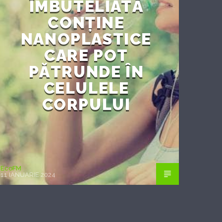
ÎMBUTELIATĂ
CONȚINE
NANOPLASTICE
CARE POT
PĂTRUNDE ÎN
CELULELE
CORPULUI
EcoFM
11 IANUARIE 2024