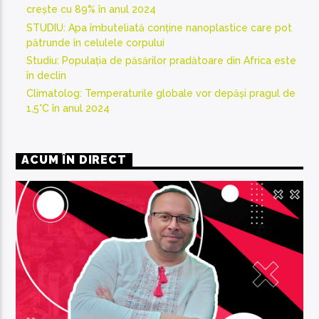
crește cu 89% în anul 2024
STUDIU: Apa îmbuteliată conține nanoplastice care pot
pătrunde în celulele corpului
Studiu: Populația de păsărilor pradătoare din Africa este
în declin
Climatolog: Temperaturile globale vor depăși pragul de
1,5°C în anul 2024
ACUM ÎN DIRECT