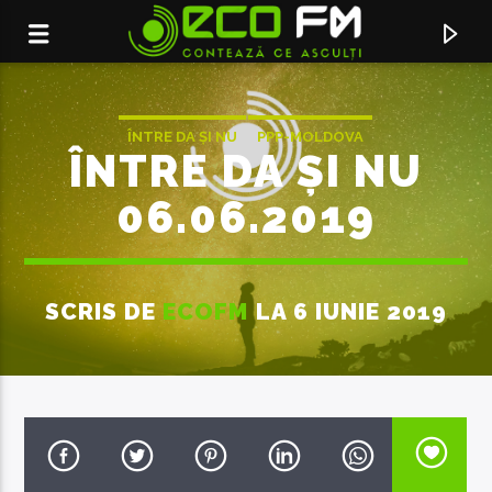
ÎNTRE DA ȘI NU
PPP-MOLDOVA
ÎNTRE DA ȘI NU
06.06.2019
SCRIS DE
ECOFM
LA 6 IUNIE 2019
ACUM ÎN DIRECT
AS FI IUBI
ANDIA