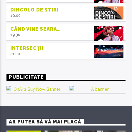
DINCOLO DE ȘTIRI
19:00
CÂND VINE SEARA…
19:30
INTERSECȚII
21:00
PUBLICITATE
AR PUTEA SĂ VĂ MAI PLACĂ