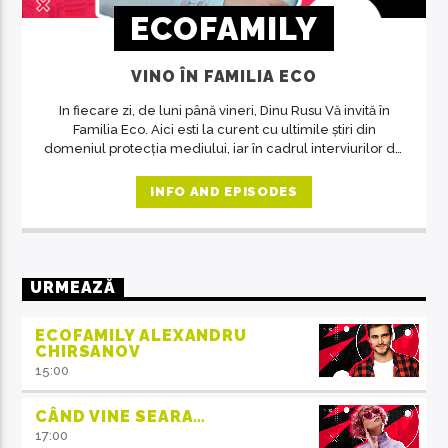
ECOFAMILY
VINO ÎN FAMILIA ECO
In fiecare zi, de luni până vineri, Dinu Rusu Vă invită în
Familia Eco. Aici esti la curent cu ultimile știri din
domeniul protecția mediului, iar în cadrul interviurilor de
la ora 14, invitații emisiunii ne crează acea atmosferă de
familie.
INFO AND EPISODES
URMEAZĂ
ECOFAMILY ALEXANDRU
CHIRSANOV
15:00
CÂND VINE SEARA…
17:00