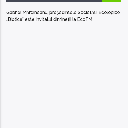
Gabriel Mărgineanu, președintele Societății Ecologice
„Biotica” este invitatul dimineții la EcoFM!
EcoFM Chisinau