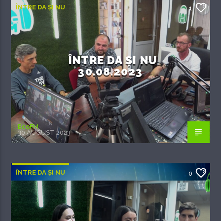
ÎNTRE DA ȘI NU
1
ÎNTRE DA ȘI NU
30.08.2023
EcoFM
30 AUGUST 2023
ÎNTRE DA ȘI NU
0