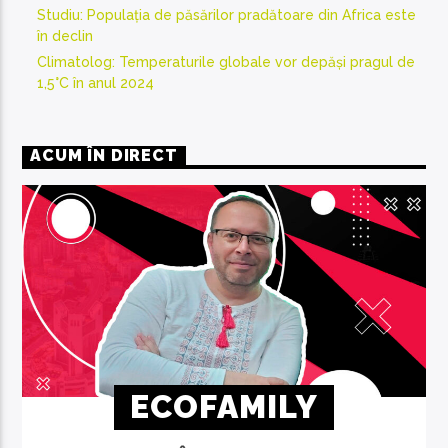
Studiu: Populația de păsărilor pradătoare din Africa este
în declin
Climatolog: Temperaturile globale vor depăși pragul de
1,5°C în anul 2024
ACUM ÎN DIRECT
ECOFAMILY