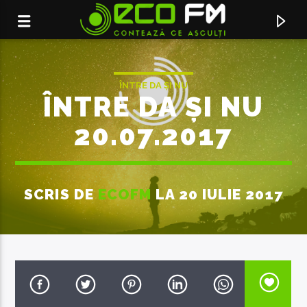
ÎNTRE DA ȘI NU
ÎNTRE DA ȘI NU
20.07.2017
SCRIS DE
ECOFM
LA 20 IULIE 2017
ACUM ÎN DIRECT
SERVICIUL DE PUBLICITATE:
069155998