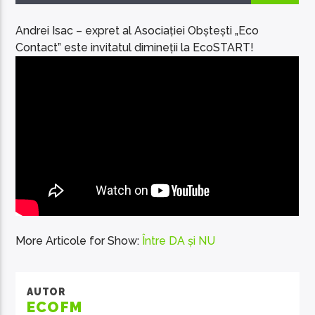
Andrei Isac – expret al Asociației Obștești „Eco
Contact” este invitatul dimineții la EcoSTART!
EcoFM Chisinau
More Articole for Show:
Între DA și NU
AUTOR
ECOFM