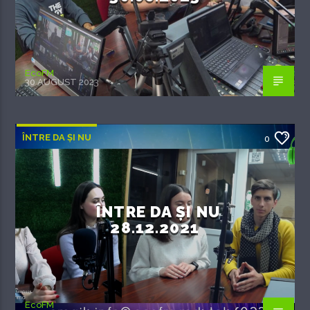
EcoFM
30 AUGUST 2023
ÎNTRE DA ȘI NU
0
ÎNTRE DA ȘI NU
28.12.2021
EcoFM