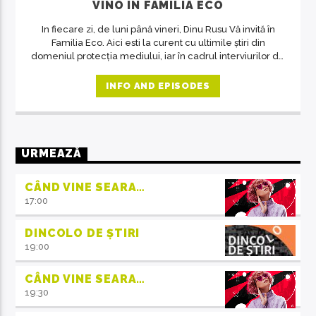
VINO ÎN FAMILIA ECO
In fiecare zi, de luni până vineri, Dinu Rusu Vă invită în
Familia Eco. Aici esti la curent cu ultimile știri din
domeniul protecția mediului, iar în cadrul interviurilor de
la ora 14, invitații emisiunii ne crează acea atmosferă de
familie.
INFO AND EPISODES
URMEAZĂ
CÂND VINE SEARA…
17:00
DINCOLO DE ȘTIRI
19:00
CÂND VINE SEARA…
19:30