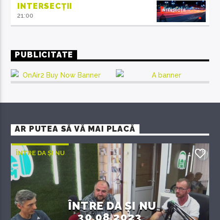
INTERSECȚII
21:00
PUBLICITATE
AR PUTEA SĂ VĂ MAI PLACĂ
ÎNTRE DA ȘI NU
1
ÎNTRE DA ȘI NU
30.08.2023