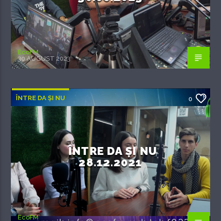
EcoFM
30 AUGUST 2023
ÎNTRE DA ȘI NU
0
ÎNTRE DA ȘI NU
28.12.2021
EcoFM