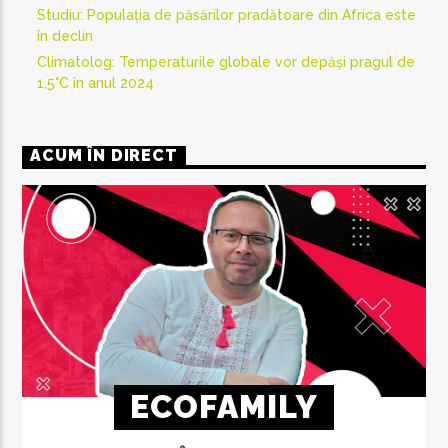
Studiu: Populația de păsărilor pradătoare din Africa este
în declin
Climatolog: Temperaturile globale vor depăși pragul de
1,5°C în anul 2024
ACUM ÎN DIRECT
ECOFAMILY