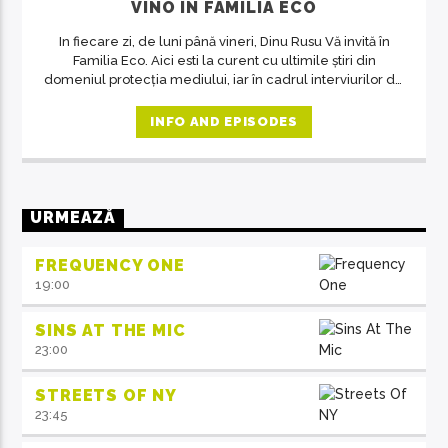
VINO ÎN FAMILIA ECO
In fiecare zi, de luni până vineri, Dinu Rusu Vă invită în
Familia Eco. Aici esti la curent cu ultimile știri din
domeniul protecția mediului, iar în cadrul interviurilor de
la ora 14, invitații emisiunii ne crează acea atmosferă de
familie.
INFO AND EPISODES
URMEAZĂ
FREQUENCY ONE
19:00
SINS AT THE MIC
23:00
STREETS OF NY
23:45