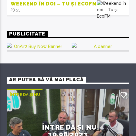
WEEKEND ÎN DOI – TU ȘI ECOFM
23:55
PUBLICITATE
AR PUTEA SĂ VĂ MAI PLACĂ
ÎNTRE DA ȘI NU
1
ÎNTRE DA ȘI NU
30.08.2023