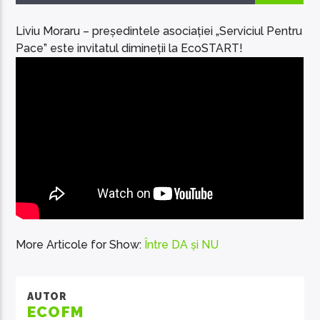
Liviu Moraru – președintele asociației „Serviciul Pentru
Pace” este invitatul dimineții la EcoSTART!
EcoFM Chisinau
More Articole for Show:
Între DA și NU
AUTOR
ECOFM