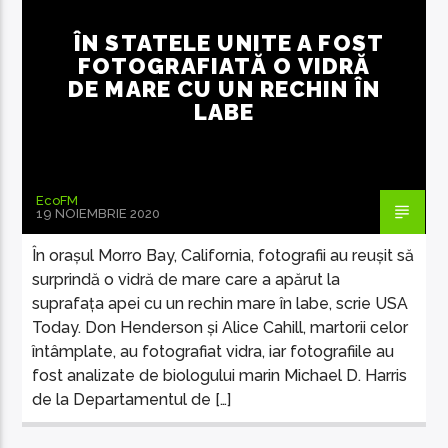
ÎN STATELE UNITE A FOST
FOTOGRAFIATĂ O VIDRĂ
DE MARE CU UN RECHIN ÎN
LABE
EcoFM Chisinau
EcoFM
19 NOIEMBRIE 2020
În orașul Morro Bay, California, fotografii au reușit să
surprindă o vidră de mare care a apărut la
suprafața apei cu un rechin mare în labe, scrie USA
Today. Don Henderson și Alice Cahill, martorii celor
întâmplate, au fotografiat vidra, iar fotografiile au
fost analizate de ​​biologului marin Michael D. Harris
de la Departamentul de […]