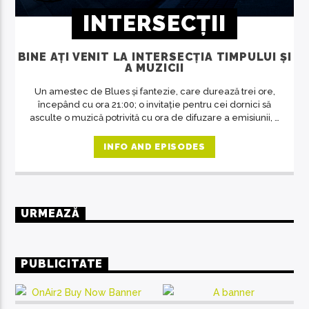
INTERSECȚII
BINE AȚI VENIT LA INTERSECȚIA TIMPULUI ȘI
A MUZICII
Un amestec de Blues și fantezie, care durează trei ore,
începând cu ora 21:00; o invitație pentru cei dornici să
asculte o muzică potrivită cu ora de difuzare a emisiunii, o
revelație despre artă în general, despre muzică și
oameni în special. O emisiune unde răsună doar muzica
INFO AND EPISODES
deosebită, care se adresează celor predispuși spre
filosofie, indiferent de vârstă.
URMEAZĂ
PUBLICITATE