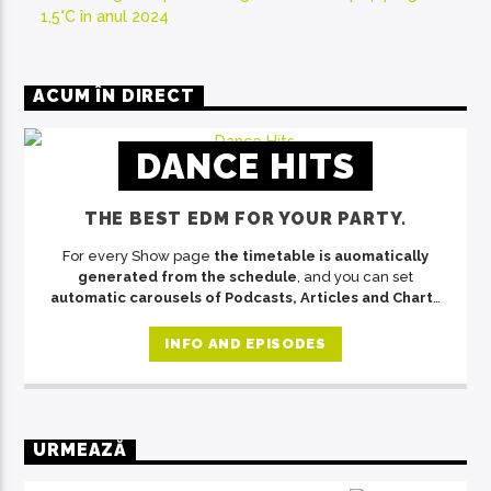
1,5°C în anul 2024
ACUM ÎN DIRECT
DANCE HITS
THE BEST EDM FOR YOUR PARTY.
For every Show page
the timetable is auomatically
generated from the schedule
, and you can set
automatic carousels of Podcasts, Articles and Charts
by simply choosing a category. Curabitur id lacus felis.
Sed justo mauris, auctor eget tellus nec, pellentesque
INFO AND EPISODES
varius mauris. Sed eu congue nulla, et tincidunt justo.
Aliquam semper faucibus odio id varius. Suspendisse
varius laoreet sodales.
URMEAZĂ