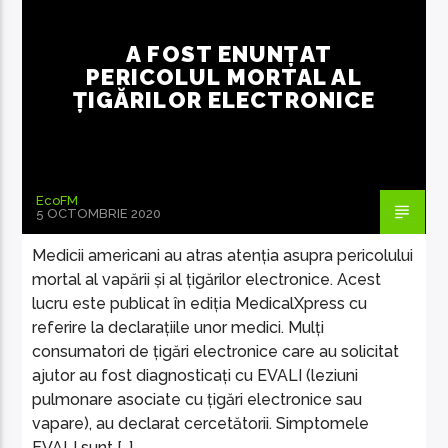
A FOST ENUNȚAT
PERICOLUL MORTAL AL
ȚIGĂRILOR ELECTRONICE
EcoFM Chisinau
EcoFM
5 OCTOMBRIE 2020
Medicii americani au atras atenția asupra pericolului
mortal al vapării și al țigărilor electronice. Acest
lucru este publicat în ediția MedicalXpress cu
referire la declarațiile unor medici. Mulți
consumatori de țigări electronice care au solicitat
ajutor au fost diagnosticați cu EVALI (leziuni
pulmonare asociate cu țigări electronice sau
vapare), au declarat cercetătorii. Simptomele
EVALI sunt […]