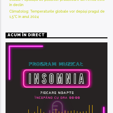
în declin
Climatolog: Temperaturile globale vor depăși pragul de
1,5°C în anul 2024
ACUM ÎN DIRECT