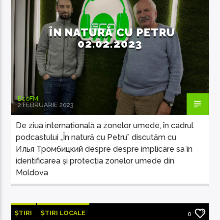
ÎN NATURĂ CU PETRU
02.02.2023
EcoFM Chisinau
EcoFM
2 FEBRUARIE 2023
De ziua internațională a zonelor umede, în cadrul
podcastului „În natură cu Petru” discutăm cu
Илья Тромбицкий despre despre implicare sa în
identificarea și protecția zonelor umede din
Moldova
ȘTIRI
ȘTIRI LOCALE
0