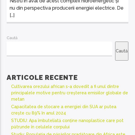
Nistru în aval de acest complex hidroenergetic și
nu din perspectiva producerii energiei electrice. De
[…]
Caută
Caută
ARTICOLE RECENTE
Cultivarea orezului african s-a dovedit a fi unul dintre
principalele motive pentru creșterea emisiilor globale de
metan
Capacitatea de stocare a energiei din SUA ar putea
crește cu 89% în anul 2024
STUDIU: Apa îmbuteliată conține nanoplastice care pot
pătrunde în celulele corpului
Studiu: Populația de păsărilor pradătoare din Africa este