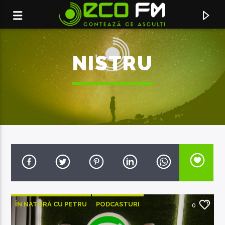
NISTRU
ACUM ÎN DIRECT
BLUES
ÎN NATURĂ CU PETRU
PODCASTURI
0
VERONIKA