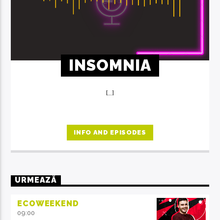
INSOMNIA
[...]
INFO AND EPISODES
URMEAZĂ
ECOWEEKEND
09:00