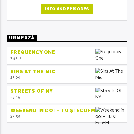
la ora 14, invitații emisiunii ne crează acea atmosferă de
familie.
INFO AND EPISODES
URMEAZĂ
FREQUENCY ONE
19:00
SINS AT THE MIC
23:00
STREETS OF NY
23:45
WEEKEND ÎN DOI – TU ȘI ECOFM
23:55