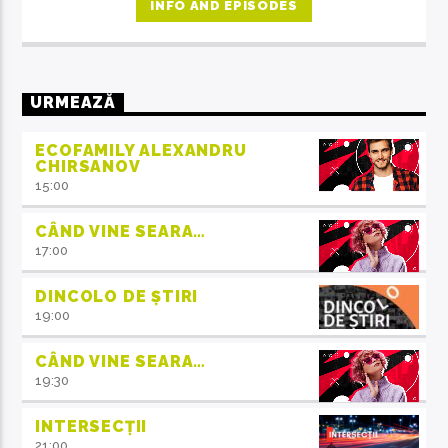
familie.
INFO AND EPISODES
URMEAZĂ
ECOFAMILY ALEXANDRU
CHIRSANOV
15:00
CÂND VINE SEARA…
17:00
DINCOLO DE ȘTIRI
19:00
CÂND VINE SEARA…
19:30
INTERSECȚII
21:00