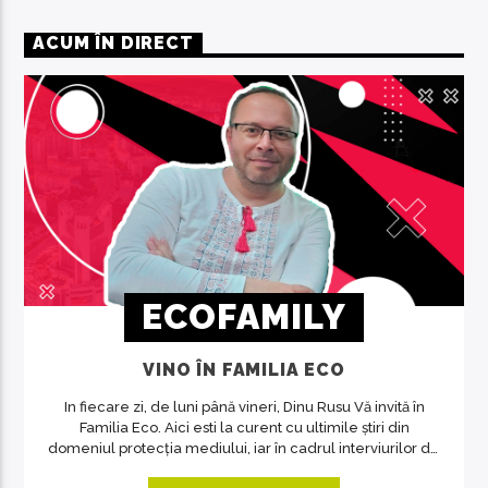
ACUM ÎN DIRECT
ECOFAMILY
VINO ÎN FAMILIA ECO
In fiecare zi, de luni până vineri, Dinu Rusu Vă invită în
Familia Eco. Aici esti la curent cu ultimile știri din
domeniul protecția mediului, iar în cadrul interviurilor de
la ora 14, invitații emisiunii ne crează acea atmosferă de