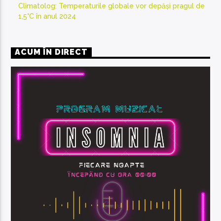
Climatolog: Temperaturile globale vor depăși pragul de
1,5°C în anul 2024
ACUM ÎN DIRECT