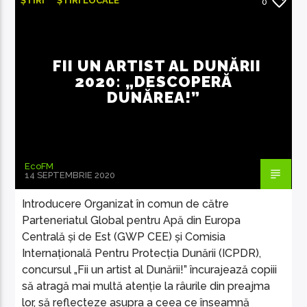
ȘTIRI
ȘTIRI LOCALE
0
FII UN ARTIST AL DUNĂRII
2020: „DESCOPERĂ
DUNĂREA!”
EcoFM Chisinau
EcoFM
14 SEPTEMBRIE 2020
Introducere Organizat în comun de către
Parteneriatul Global pentru Apă din Europa
Centrală și de Est (GWP CEE) și Comisia
Internațională Pentru Protecția Dunării (ICPDR),
concursul „Fii un artist al Dunării!” încurajează copiii
să atragă mai multă atenție la râurile din preajma
lor, să reflecteze asupra a ceea ce înseamnă