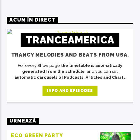
ACUM ÎN DIRECT
TRANCEAMERICA
TRANCY MELODIES AND BEATS FROM USA.
For every Show page
the timetable is auomatically
generated from the schedule
, and you can set
automatic carousels of Podcasts, Articles and Charts
by simply choosing a category. Curabitur id lacus felis.
Sed justo mauris, auctor eget tellus nec, pellentesque
INFO AND EPISODES
varius mauris. Sed eu congue nulla, et tincidunt justo.
Aliquam semper faucibus odio id varius. Suspendisse
varius laoreet sodales.
URMEAZĂ
ECO GREEN PARTY