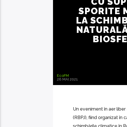
CU SUP
SPORITE 
LA SCHIMB
NATURALĂ
BIOSFE
EcoFM
26 MAI 2021
Un eveniment în aer liber 
(RBPJ), fiind organizat în
schimbările climatice în R