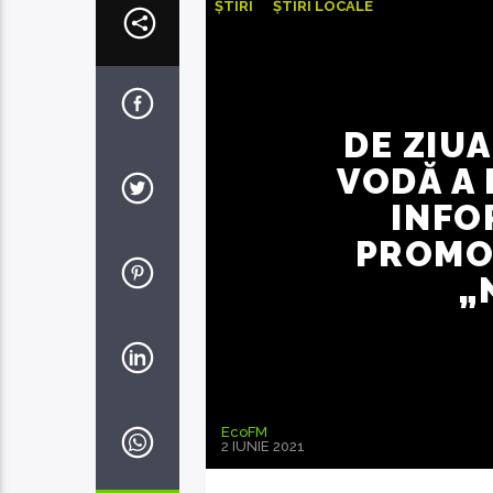
ȘTIRI
ȘTIRI LOCALE
DE ZIUA
VODĂ A
INFO
PROMO
„
EcoFM
2 IUNIE 2021