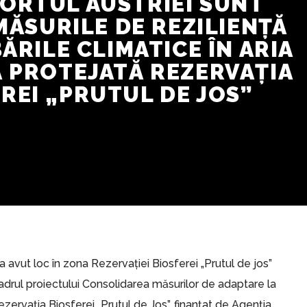
ORTUL AUSTRIEI SUNT
MĂSURILE DE REZILIENȚĂ
ĂRILE CLIMATICE ÎN ARIA
 PROTEJATĂ REZERVAȚIA
REI „PRUTUL DE JOS”
a avut loc în zona Rezervației Biosferei „Prutul de jos”
 cadrul proiectului Consolidarea măsurilor de adaptare la
ezervația Biosferei „Prutul de Jos”, finanțat de Agenția