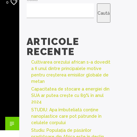
0
Caută
ARTICOLE
RECENTE
Cultivarea orezului african s-a dovedit
a fi unul dintre principalele motive
pentru creșterea emisiilor globale de
metan
Capacitatea de stocare a energiei din
SUA ar putea crește cu 89% în anul
2024
STUDIU: Apa îmbuteliată conține
nanoplastice care pot pătrunde în
celulele corpului
Studiu: Populația de păsărilor
pradătoare din Africa este în declin