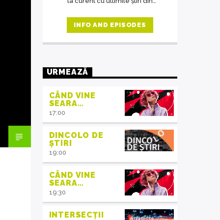
la curent cu ultimile știri din
domeniul protecția mediului, iar în
cadrul interviurilor de la ora 14,
INFO AND EPISODES
invitații emisiunii ne crează acea
atmosferă de familie.
URMEAZĂ
CÂND VINE
SEARA…
17:00
DINCOLO DE
ȘTIRI
19:00
CÂND VINE
SEARA…
19:30
INTERSECȚII