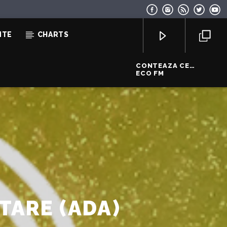
NTE
CHARTS
CONTEAZA CE
ASCULTI
ECO FM
EcoFM Chisinau
TARE (ADA)