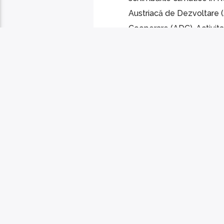
Austriacă de Dezvoltare (
Cooperare (ADC). Activitat
PAGINI
1
Copyright 2024. A.O. Media-Grup MERIDIAN