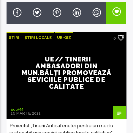
ȘTIRI
ȘTIRI LOCALE
UE-GIZ
0
EcoFM Chisinau
UE// TINERII
AMBASADORI DIN
MUN.BĂLȚI PROMOVEAZĂ
SEVICIILE PUBLICE DE
CALITATE
EcoFM
16 MARTIE 2021
Proiectul „Tinerii Anticafenelei pentru un mediu
sustenabil prin servicii publice locale calitative”