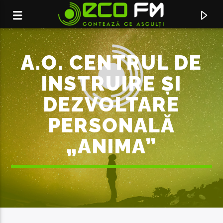
A.O. CENTRUL DE
INSTRUIRE ȘI
DEZVOLTARE
PERSONALĂ
„ANIMA”
ACUM ÎN DIRECT
LOTO
FEDER & MARASI