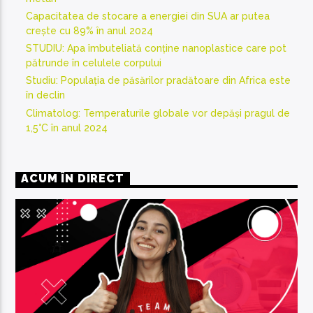
Capacitatea de stocare a energiei din SUA ar putea
crește cu 89% în anul 2024
STUDIU: Apa îmbuteliată conține nanoplastice care pot
pătrunde în celulele corpului
Studiu: Populația de păsărilor pradătoare din Africa este
în declin
Climatolog: Temperaturile globale vor depăși pragul de
1,5°C în anul 2024
ACUM ÎN DIRECT