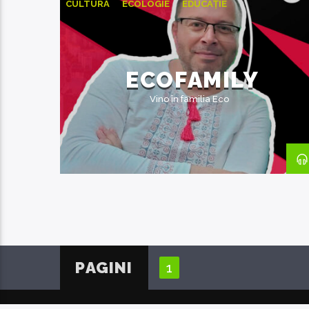
CULTURĂ
ECOLOGIE
EDUCAȚIE
ECOFAMILY
Vino în familia Eco
PAGINI
1