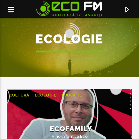
ECOLOGIE
CULTURĂ
ECOLOGIE
EDUCAȚIE
ACUM ÎN DIRECT
TO THE MOUNTAIN TOP
ECOFAMILY
EDELWEISS
Vino în familia Eco