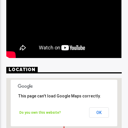
LOCATION
This page can't load Google Maps correctly.
This page can't load Google Maps correctly.
OK
OK
Do you own this website?
Do you own this website?