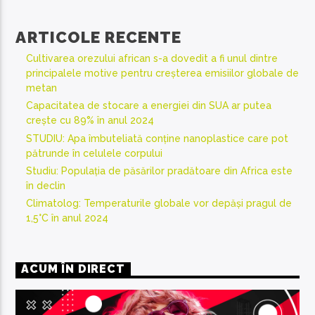
ARTICOLE RECENTE
Cultivarea orezului african s-a dovedit a fi unul dintre
principalele motive pentru creșterea emisiilor globale de
metan
Capacitatea de stocare a energiei din SUA ar putea
crește cu 89% în anul 2024
STUDIU: Apa îmbuteliată conține nanoplastice care pot
pătrunde în celulele corpului
Studiu: Populația de păsărilor pradătoare din Africa este
în declin
Climatolog: Temperaturile globale vor depăși pragul de
1,5°C în anul 2024
ACUM ÎN DIRECT