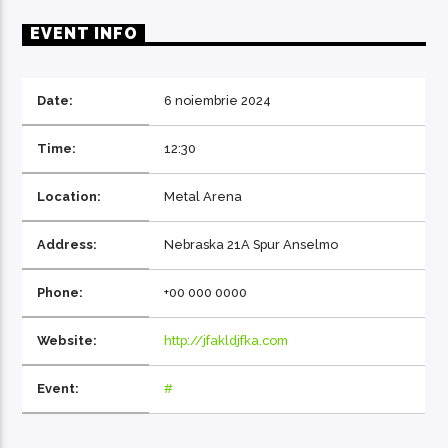
EVENT INFO
Date:
6 noiembrie 2024
EcoFM Chisinau
Time:
12:30
Location:
Metal Arena
Address:
Nebraska 21A Spur Anselmo
Phone:
+00 000 0000
Website:
http://jfakldjfka.com
Event:
#