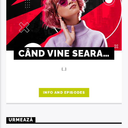
CÂND VINE SEARA…
[...]
INFO AND EPISODES
URMEAZĂ