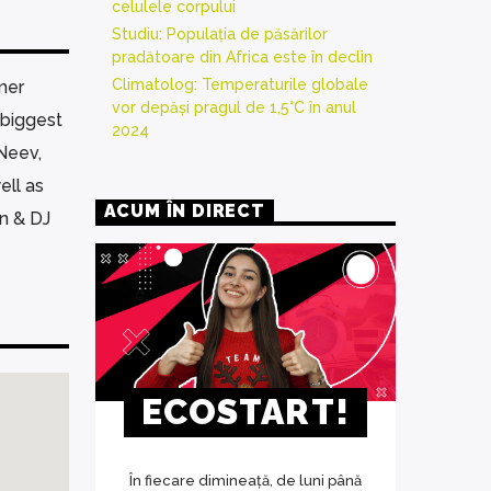
celulele corpului
Studiu: Populația de păsărilor
pradătoare din Africa este în declin
Climatolog: Temperaturile globale
mer
vor depăși pragul de 1,5°C în anul
 biggest
2024
 Neev,
ell as
ACUM ÎN DIRECT
n & DJ
ECOSTART!
În fiecare dimineață, de luni până