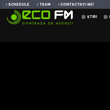
SCHEDULE
TEAM
CONTACTAȚI-NE!
ȘTIRI
ACUM ÎN DIRECT
D.G.T. (OFF AND ON)
THEODOR ANDREI