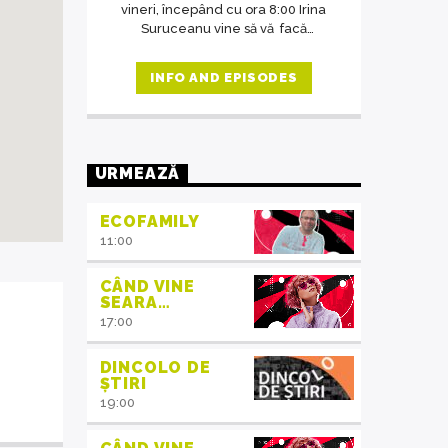
vineri, începând cu ora 8:00 Irina
Suruceanu vine să vă facă
diminețile mai frumoase.
INFO AND EPISODES
URMEAZĂ
ECOFAMILY
11:00
CÂND VINE
SEARA…
17:00
DINCOLO DE
ȘTIRI
19:00