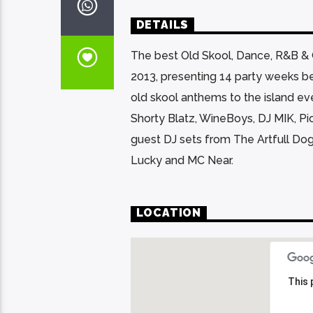
DETAILS
The best Old Skool, Dance, R&B & Ga
2013, presenting 14 party weeks bei
old skool anthems to the island eve
Shorty Blatz, WineBoys, DJ MIK, Pi
guest DJ sets from The Artfull Dog
Lucky and MC Near.
LOCATION
This 
This 