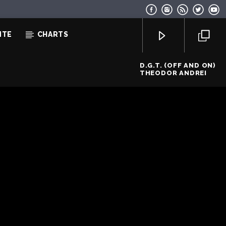
NTE
CHARTS
D.G.T. (OFF AND ON)
THEODOR ANDREI
EcoFM Chisinau