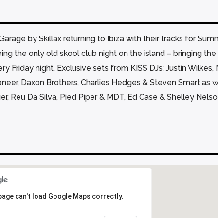
rage by Skillax returning to Ibiza with their tracks for Sum
ng the only old skool club night on the island – bringing the
ry Friday night. Exclusive sets from KISS DJs; Justin Wilkes,
oneer, Daxon Brothers, Charlies Hedges & Steven Smart as w
er, Reu Da Silva, Pied Piper & MDT, Ed Case & Shelley Nelso
page can't load Google Maps correctly.
page can't load Google Maps correctly.