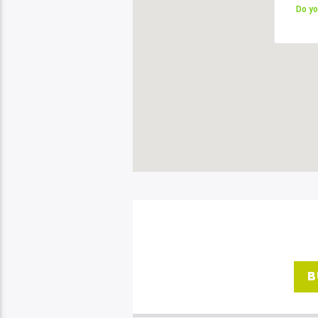
Do yo
Do yo
B