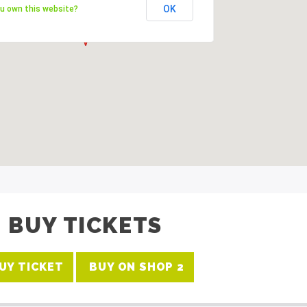
OK
OK
u own this website?
u own this website?
BUY TICKETS
UY TICKET
BUY ON SHOP 2