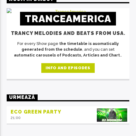
TRANCEAMERICA
TRANCY MELODIES AND BEATS FROM USA.
For every Show page
the timetable is auomatically
generated from the schedule
, and you can set
automatic carousels of Podcasts, Articles and Charts
by simply choosing a category. Curabitur id lacus felis.
Sed justo mauris, auctor eget tellus nec, pellentesque
INFO AND EPISODES
varius mauris. Sed eu congue nulla, et tincidunt justo.
Aliquam semper faucibus odio id varius. Suspendisse
varius laoreet sodales.
URMEAZĂ
ECO GREEN PARTY
21:00