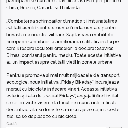
participanti se numara si tari din afara Europei, precum
China, Brazilia, Canada si Thailanda.
„Combaterea schimbarilor climatice si imbunatatirea
calitatii aerului sunt elemente fundamentale pentru
bunastarea noastra viitoare. Saptamana mobilitatii
europene contribuie la ameliorarea calitatii aerului pe
care il respira locuitorii oraselor”, a declarat Stavros
Dimas, comisarul pentru mediu. Toate aceste initiative
au un impact asupra calitatii vietii in zonele urbane.
Pentru a promova si mai mult mijloacele de transport
ecologice, noua initiativa „Friday Bikeday” incurajeaza
mersul cu bicicleta in fiecare vineri. Aceasta initiativa
este inspirata de „casual Fridays”, angajatii fiind invitati
sa se prezinte vinerea la locul de munca intr-o tinuta
decontractata, si doreste sa-i incurajeze ca, in aceste
zile, sa se deplaseze cu bicicleta.
Caută