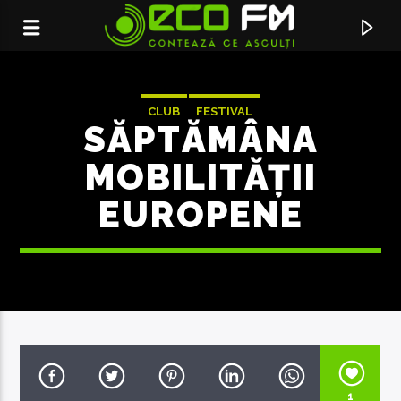
CLUB
FESTIVAL
SĂPTĂMÂNA
MOBILITĂȚII
EUROPENE
ACUM ÎN DIRECT
USOR COBOR LA VALE
PASHA PARFENI
1