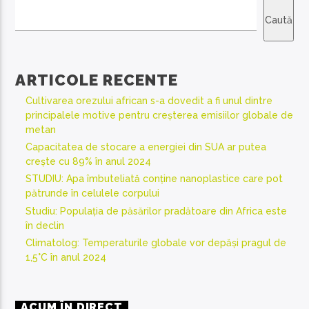
Caută
ARTICOLE RECENTE
Cultivarea orezului african s-a dovedit a fi unul dintre
principalele motive pentru creșterea emisiilor globale de
metan
Capacitatea de stocare a energiei din SUA ar putea
crește cu 89% în anul 2024
STUDIU: Apa îmbuteliată conține nanoplastice care pot
pătrunde în celulele corpului
Studiu: Populația de păsărilor pradătoare din Africa este
în declin
Climatolog: Temperaturile globale vor depăși pragul de
1,5°C în anul 2024
ACUM ÎN DIRECT