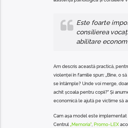
Este foarte impor
consilierea voca
abilitare economi
Am descris această practică, pentr
violenței în familie spun: „Bine, o s
se întâmple? Unde voi merge, doar 
achit școala pentru copii?” Și anum
economică le ajută pe victime să a
Cam așa model este implementat și în
Centrul
„Memoria”
,
Promo-LEX
acor