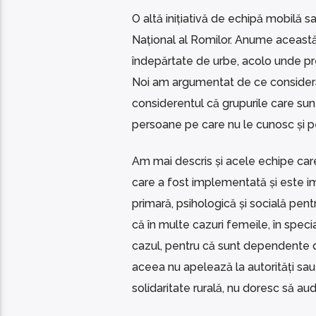
O altă inițiativă de echipă mobilă 
Național al Romilor. Anume această e
îndepărtate de urbe, acolo unde pre
Noi am argumentat de ce considerăm
considerentul că grupurile care sun
persoane pe care nu le cunosc și pe
Am mai descris și acele echipe care
care a fost implementată și este 
primară, psihologică și socială pentr
că în multe cazuri femeile, în speci
cazul, pentru că sunt dependente de 
aceea nu apelează la autorități sau
solidaritate rurală, nu doresc să a