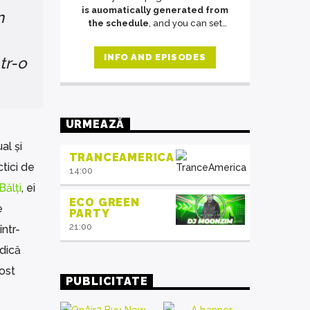
is auomatically generated from
n
the schedule
, and you can set
automatic carousels of Podcasts,
Articles and Charts
by simply
INFO AND EPISODES
tr-o
choosing a category. Curabitur id
lacus felis. Sed justo mauris, auctor
eget tellus nec, pellentesque varius
mauris. Sed eu congue nulla, et
tincidunt justo. Aliquam semper
URMEAZĂ
faucibus odio id varius. Suspendisse
varius laoreet sodales.
al și
TRANCEAMERICA
ctici de
14:00
Bălți
, ei
ECO GREEN
e
PARTY
21:00
ntr-
idică
ost
PUBLICITATE