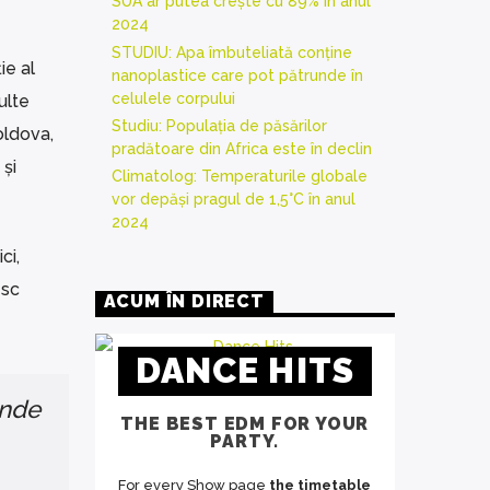
SUA ar putea crește cu 89% în anul
2024
STUDIU: Apa îmbuteliată conține
ie al
nanoplastice care pot pătrunde în
celulele corpului
ulte
Studiu: Populația de păsărilor
oldova,
pradătoare din Africa este în declin
 și
Climatolog: Temperaturile globale
vor depăși pragul de 1,5°C în anul
2024
ci,
esc
ACUM ÎN DIRECT
DANCE HITS
unde
THE BEST EDM FOR YOUR
PARTY.
For every Show page
the timetable