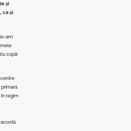
e și
 ca și
 le-am
timele
ru copiii
 centre
 primară.
 în regim
l acordă