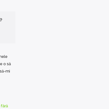
e
mele
ce o să
 să-mi
 fără