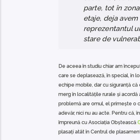
parte, tot în zo
etaje, deja avem 
reprezentantul une
stare de vulnerabi
De aceea în studiu chiar am începu
care se deplasează, în special, în lo
echipe mobile, dar cu siguranță că 
merg în localitățile rurale și acordă
problemă are omul, el primește o con
adevăr, nici nu au acte. Pentru că, î
împreună cu Asociația Obștească
plasați atât în Centrul de plasament 