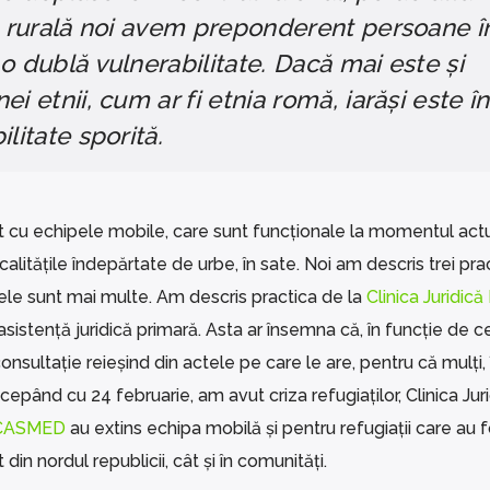
na rurală noi avem preponderent persoane î
o dublă vulnerabilitate. Dacă mai este și
i etnii, cum ar fi etnia romă, iarăși este în
litate sporită.
t cu echipele mobile, care sunt funcționale la momentul actu
calitățile îndepărtate de urbe, în sate. Noi am descris trei pra
ele sunt mai multe. Am descris practica de la
Clinica Juridică 
 asistență juridică primară. Asta ar însemna că, în funcție de c
sultație reieșind din actele pe care le are, pentru că mulți, î
ncepând cu 24 februarie, am avut criza refugiaților, Clinica Jur
CASMED
au extins echipa mobilă și pentru refugiații care au f
din nordul republicii, cât și în comunități.