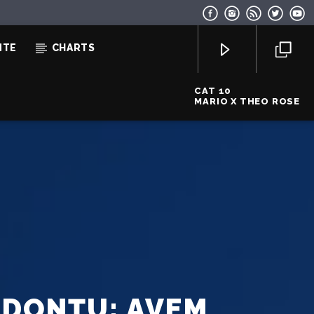
NTE
CHARTS
CAT 10
MARIO X THEO ROSE
EcoFM Chisinau
-DONȚU: AVEM