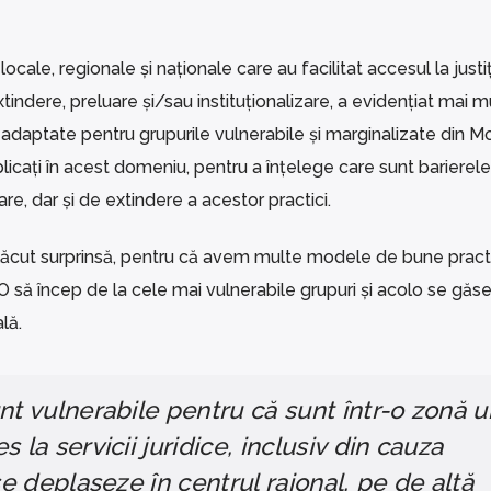
cale, regionale și naționale care au facilitat accesul la justiț
xtindere, preluare și/sau instituționalizare, a evidențiat mai m
 adaptate pentru grupurile vulnerabile și marginalizate din M
mplicați în acest domeniu, pentru a înțelege care sunt barierele
re, dar și de extindere a acestor practici.
cut surprinsă, pentru că avem multe modele de bune practi
O să încep de la cele mai vulnerabile grupuri și acolo se găs
lă.
nt vulnerabile pentru că sunt într-o zonă 
 la servicii juridice, inclusiv din cauza
se deplaseze în centrul raional, pe de altă