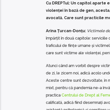
Cu DREPTul:
Un capitol aparte es
violenței în bază de gen, acesta
avocată. Care sunt practicile m
Arina Țurcan-Donțu:
Victimele d
împărțit în două capitole: serviciile
traficului de ființe umane și victim
care sunt victime ale violenței, pe
Atunci când am vorbit despre victime
de zi, le zicem noi, adică acolo und
Aceste centre sunt dezvoltate, în m
mixt, pentru că pandemia ne-a învăța
practica
Centrului de Drept al Feme
calificată, adică fiind desemnați av
asistență psihologică și consiliere 