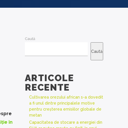
Caută
Caută
ARTICOLE
RECENTE
Cultivarea orezului african s-a dovedit
a fi unul dintre principalele motive
pentru creșterea emisiilor globale de
espre
metan
ție în
Capacitatea de stocare a energiei din