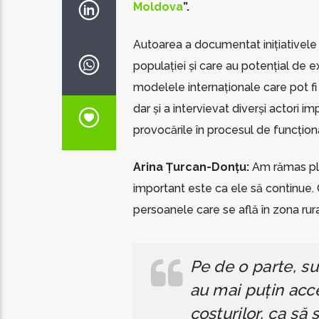
Moldova
”.
Autoarea a documentat inițiativele lo
populației și care au potențial de e
modelele internaționale care pot fi
dar și a intervievat diverși actori i
provocările în procesul de funcționa
Arina Țurcan-Donțu:
Am rămas plă
important este ca ele să continue. 
persoanele care se află în zona rura
Pe de o parte, su
au mai puțin acces
costurilor, ca să 