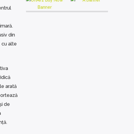
ntrul
e
imară.
siv din
 cu alte
tiva
ridică
le arată
aportează
și de
a
nță.