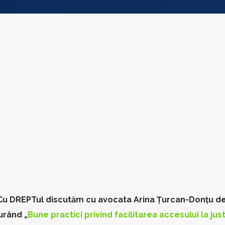
i Cu DREPTul discutăm cu avocata Arina Țurcan-Donțu d
urând „
Bune practici privind facilitarea accesului la justi