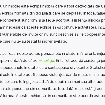
sau un model este echipa mobilă care a fost dezvoltată de Ce
chipă formată din doi juriști, care se deplasau în localitățil
ponderent sunt romi și la fel le acordau asistență juridică pr
 necesar ca aceste echipe să-și continue activitatea, inclu
t vulnerabile de multe ori nu sunt deschise să fie cooperante
 care nu le-au testat la inofensivitate.
 au fost mobile pentru persoanele în etate, mă refer la iniția
implementată de către
HelpAge
. Ei, la fel, acordă asistență ju
u persoanele în etate, care sunt supuse și violenței. Statistici
al cele în etate pot fi supuse violenței, dar de multe ori nu r
cei care le îngrijesc, adică de copiii mai mari sau alte rude 
 la alte persoane din comunitate, totodată, mai există și ace
udă lumea. Aceste echipe vin în comunitate și le acordă asiste