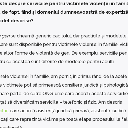
te despre serviciile pentru victimele violenței în famili
, de fapt, fiind și domeniul dumneavoastră de expertiză,
odel descrise?
e gen
se cheamă generic capitolul, dar practicile și modelele
 care sunt disponibile pentru victimele violenței în familie, vic
ele altor forme de violență de gen. De exemplu, serviciile pent
ntru că acestea sunt diferite de modelele pentru adulți.
le violenței în familie, am pornit, în primul rând, de la acele
e victimele pot să primească consiliere juridică și psihologică
are parte, de către ONG-urile care acordă aceste servicii fie
t să diversificăm serviciile – telefonic și fizic. Am descris
ilor
, care acordă asistență juridică primară, asistență juridică
ocați care reprezintă victima pe toată etapa procesului, la fe
vocațională.