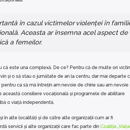
tantă în cazul victimelor violenței în famili
țională. Aceasta ar însemna acel aspect de
că a femeilor.
u că este una complexă. De ce? Pentru că de multe ori victi
ă vin și o să stau o jumătate de an la centru, dar mai departe 
pentru ca să mă întrețin am nevoie de chirie sau am nevoie
e această consiliere vocațională și programele de abilitare
ibă o viață independentă.
 alte localități și de către alte organizații cum ar fi
dă servicii și alte organizații care fac parte din
Coaliția „Viața