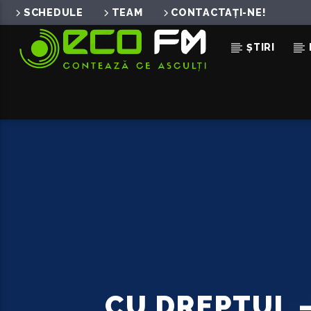
SCHEDULE
TEAM
CONTACTAȚI-NE!
ȘTIRI
ACUM ÎN DIRECT
CAT 10
MARIO X THEO ROSE
CU DREPTUL 