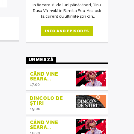
In fiecare zi, de luni până vineri, Dinu
Rusu Vă invită în Familia Eco. Aici esti
la curent cu ultimile știri din
domeniul protecția mediului, iar în
cadrul interviurilor de la ora 14,
INFO AND EPISODES
invitații emisiunii ne crează acea
atmosferă de familie.
URMEAZĂ
CÂND VINE
SEARA…
17:00
DINCOLO DE
ȘTIRI
19:00
CÂND VINE
SEARA…
19:30