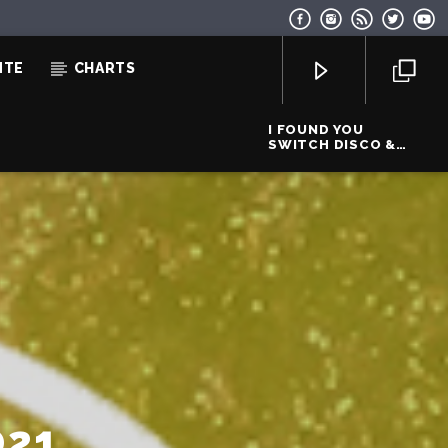
NTE
CHARTS
I FOUND YOU
SWITCH DISCO &
CHARLOTTE HAINING
& FELIX
EcoFM Chisinau
021