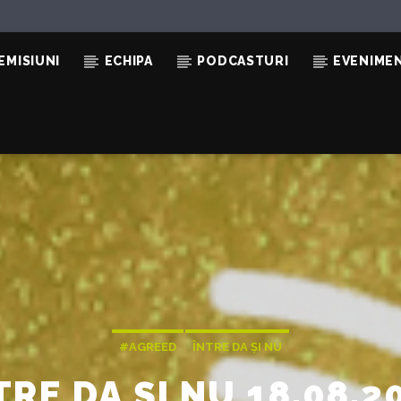
EMISIUNI
ECHIPA
PODCASTURI
EVENIME
NING
#AGREED
ÎNTRE DA ȘI NU
TRE DA ȘI NU 18.08.2