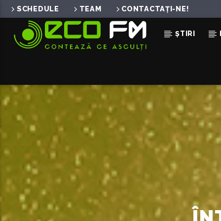
SCHEDULE
TEAM
CONTACTAȚI-NE!
ȘTIRI
ACUM ÎN DIRECT
I FOUND YOU
SWITCH DISCO & CHARLOTTE HAI
& FELIX
ÎN