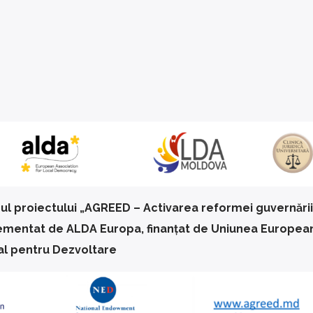
rul proiectului „AGREED – Activarea reformei guvernări
lementat de ALDA Europa, finanțat de Uniunea European
al pentru Dezvoltare