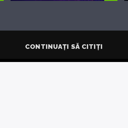
CONTINUAȚI SĂ CITIȚI
OR DE
ÎNTRE 
ILOR A
AREA
DIN ASIA