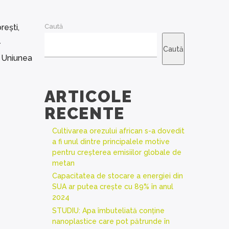
rești,
Caută
–
Caută
e Uniunea
ARTICOLE
RECENTE
Cultivarea orezului african s-a dovedit
a fi unul dintre principalele motive
pentru creșterea emisiilor globale de
metan
Capacitatea de stocare a energiei din
SUA ar putea crește cu 89% în anul
2024
STUDIU: Apa îmbuteliată conține
nanoplastice care pot pătrunde în