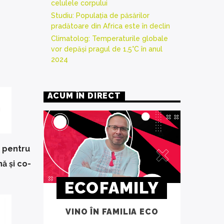
celulele corpului
Studiu: Populația de păsărilor
pradătoare din Africa este în declin
Climatolog: Temperaturile globale
vor depăși pragul de 1,5°C în anul
2024
ACUM ÎN DIRECT
i pentru
ă și co-
ECOFAMILY
VINO ÎN FAMILIA ECO