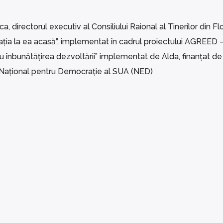
a, directorul executiv al Consiliului Raional al Tinerilor din Flo
ția la ea acasă”, implementat în cadrul proiectului AGREED 
u înbunătățirea dezvoltării” implementat de Alda, finanțat d
 Național pentru Democrație al SUA (NED)