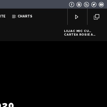
NTE
CHARTS
LILIAC MIC CU
POTCOAVA
CARTEA ROSIE A
REPUBLICII
MOLDOVA
EcoFM Chisinau
020