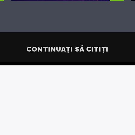
CONTINUAȚI SĂ CITIȚI
INȚĂ
ECO
ZVOLTAT
ARE A
RINE