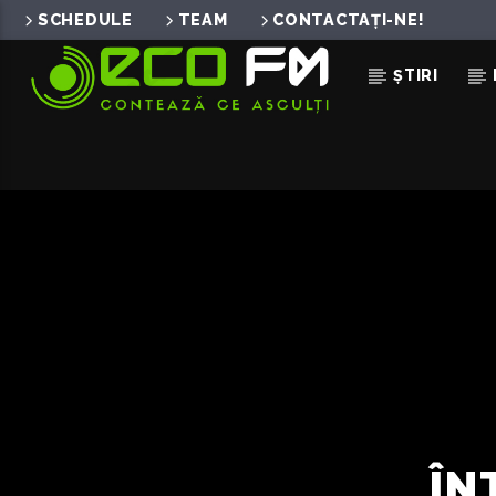
SCHEDULE
TEAM
CONTACTAȚI-NE!
ȘTIRI
ACUM ÎN DIRECT
LILIAC MIC CU POTCOAV
CARTEA ROSIE A REPUBLICII MOL
ÎN