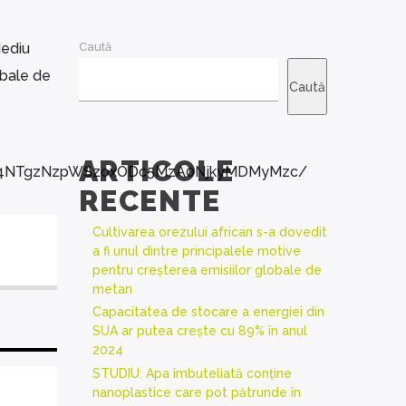
Mediu
Caută
lobale de
Caută
ARTICOLE
DQ4NTgzNzpWSzoxODc5MzA0NjkyMDMyMzc/
RECENTE
Cultivarea orezului african s-a dovedit
a fi unul dintre principalele motive
pentru creșterea emisiilor globale de
metan
Capacitatea de stocare a energiei din
SUA ar putea crește cu 89% în anul
2024
STUDIU: Apa îmbuteliată conține
nanoplastice care pot pătrunde în