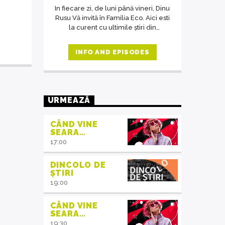
In fiecare zi, de luni până vineri, Dinu
Rusu Vă invită în Familia Eco. Aici esti
la curent cu ultimile știri din
domeniul protecția mediului, iar în
cadrul interviurilor de la ora 14,
INFO AND EPISODES
invitații emisiunii ne crează acea
atmosferă de familie.
URMEAZĂ
CÂND VINE
SEARA…
17:00
DINCOLO DE
ȘTIRI
19:00
CÂND VINE
SEARA…
19:30