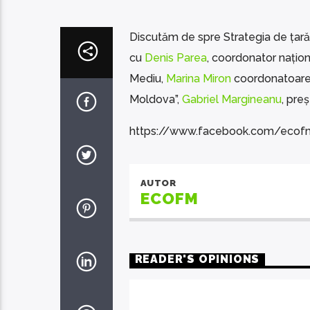
Discutăm de spre Strategia de țară
cu
Denis Parea
, coordonator națion
Mediu,
Marina Miron
coordonatoare d
Moldova”,
Gabriel Margineanu
, pre
https://www.facebook.com/e
AUTOR
ECOFM
READER'S OPINIONS