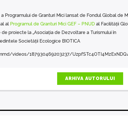
 a Programului de Granturi Mici lansat de Fondul Global de 
al al
Programul de Granturi Mici GEF – PNUD
al Facilității G
e proiecte la „Asociația de Dezvoltare a Turismului în
ședintele Societății Ecologice BIOTICA
cofmmd/videos/187930469203237/UzpfSTc4OTI4MzExN
ARHIVA AUTORULUI