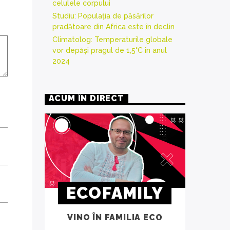
celulele corpului
Studiu: Populația de păsărilor
pradătoare din Africa este în declin
Climatolog: Temperaturile globale
vor depăși pragul de 1,5°C în anul
2024
ACUM ÎN DIRECT
ECOFAMILY
VINO ÎN FAMILIA ECO