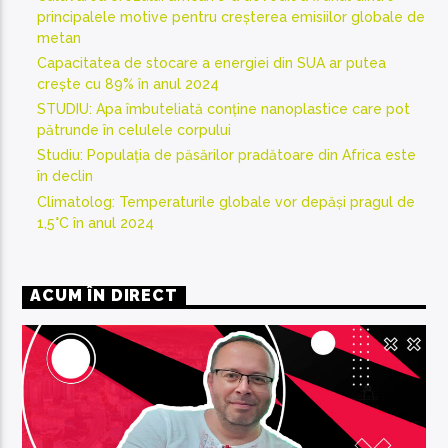
principalele motive pentru creșterea emisiilor globale de
metan
Capacitatea de stocare a energiei din SUA ar putea
crește cu 89% în anul 2024
STUDIU: Apa îmbuteliată conține nanoplastice care pot
pătrunde în celulele corpului
Studiu: Populația de păsărilor pradătoare din Africa este
în declin
Climatolog: Temperaturile globale vor depăși pragul de
1,5°C în anul 2024
ACUM ÎN DIRECT