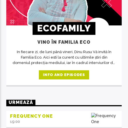
ECOFAMILY
VINO ÎN FAMILIA ECO
In fiecare zi, de luni până vineri, Dinu Rusu Vă invită în
Familia Eco. Aici esti la curent cu ultimile știri din
domeniul protecția mediului, iar în cadrul interviurilor de
la ora 14, invitații emisiunii ne crează acea atmosferă de
familie.
INFO AND EPISODES
URMEAZĂ
FREQUENCY ONE
19:00