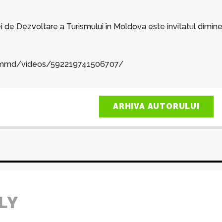
i de Dezvoltare a Turismului în Moldova este invitatul dimineț
fmmd/videos/592219741506707/
ARHIVA AUTORULUI
LY