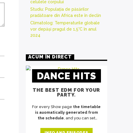
celulele corpului
Studiu: Populația de păsărilor
pradătoare din Africa este în declin
Climatolog: Temperaturile globale
vor depăși pragul de 1,5°C în anul
2024
ACUM ÎN DIRECT
DANCE HITS
THE BEST EDM FOR YOUR
PARTY.
For every Show page
the timetable
is auomatically generated from
the schedule
, and you can set
automatic carousels of Podcasts,
Articles and Charts
by simply
INFO AND EPISODES