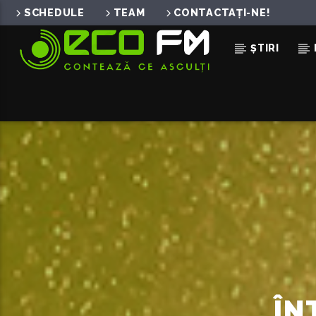
SCHEDULE
TEAM
CONTACTAȚI-NE!
ȘTIRI
ACUM ÎN DIRECT
M-AI INDRAGOSTIT
CLEOPATRA STRATAN
ÎN