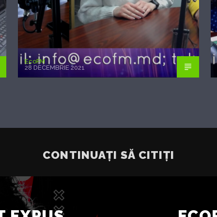
EcoFM
28 DECEMBRIE 2021
CONTINUAȚI SĂ CITIȚI
T EXPUS
ECOF