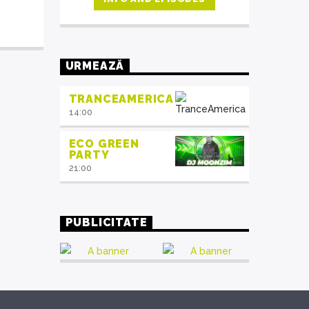
choosing a category. Curabitur id
lacus felis. Sed justo mauris, auctor
eget tellus nec, pellentesque varius
mauris. Sed eu congue nulla, et
tincidunt justo. Aliquam semper
URMEAZĂ
faucibus odio id varius. Suspendisse
varius laoreet sodales.
TRANCEAMERICA
14:00
ECO GREEN
PARTY
21:00
PUBLICITATE