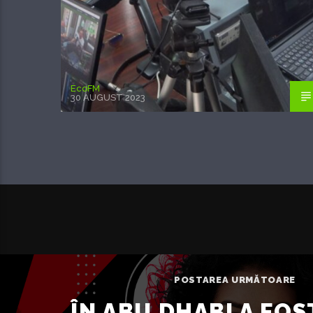
EcoFM
30 AUGUST 2023
POSTAREA URMĂTOARE
ÎN ABU DHABI A FOS