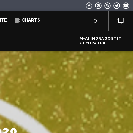
NTE
CHARTS
M-AI INDRAGOSTIT
CLEOPATRA
STRATAN
EcoFM Chisinau
020