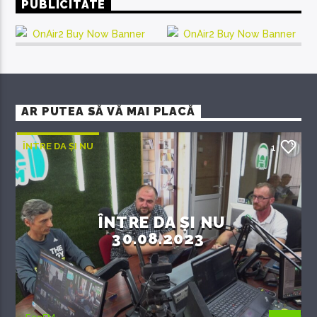
PUBLICITATE
AR PUTEA SĂ VĂ MAI PLACĂ
ÎNTRE DA ȘI NU
1
ÎNTRE DA ȘI NU
30.08.2023