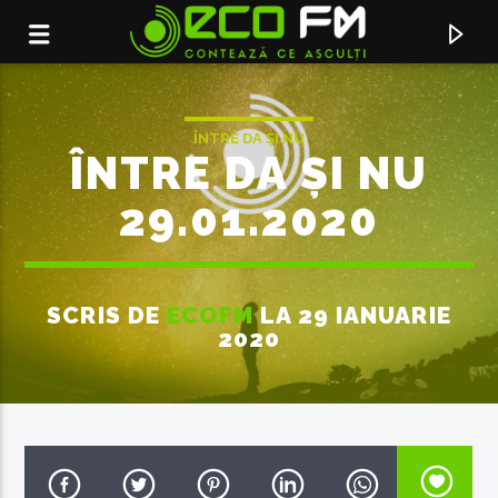
ÎNTRE DA ȘI NU
ÎNTRE DA ȘI NU
29.01.2020
SCRIS DE
ECOFM
LA 29 IANUARIE
2020
ACUM ÎN DIRECT
VOM FI AMANDOI
DAYANA X ANDREI URSU