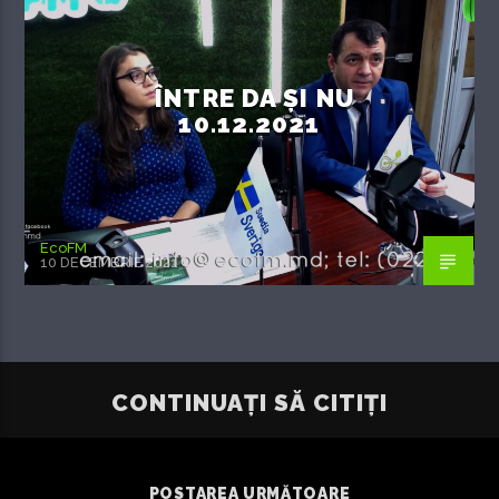
ÎNTRE DA ȘI NU
10.12.2021
EcoFM
10 DECEMBRIE 2021
CONTINUAȚI SĂ CITIȚI
POSTAREA URMĂTOARE