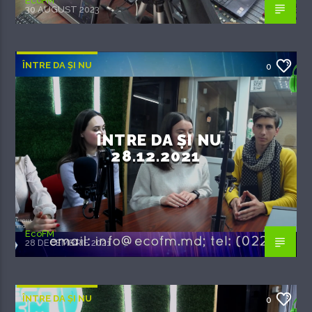
EcoFM
30 AUGUST 2023
ÎNTRE DA ȘI NU
0
ÎNTRE DA ȘI NU
28.12.2021
EcoFM
28 DECEMBRIE 2021
ÎNTRE DA ȘI NU
0