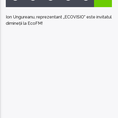
Ion Ungureanu, reprezentant „ECOVISIO” este invitatul
dimineții la EcoFM!
EcoFM Chisinau