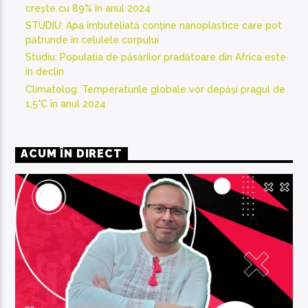
crește cu 89% în anul 2024
STUDIU: Apa îmbuteliată conține nanoplastice care pot
pătrunde în celulele corpului
Studiu: Populația de păsărilor pradătoare din Africa este
în declin
Climatolog: Temperaturile globale vor depăși pragul de
1,5°C în anul 2024
ACUM ÎN DIRECT