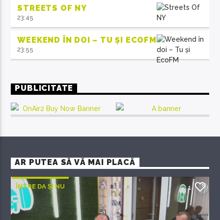
STREETS OF NY
23:45
WEEKEND ÎN DOI – TU ȘI ECOFM
23:55
PUBLICITATE
AR PUTEA SĂ VĂ MAI PLACĂ
ÎNTRE DA ȘI NU
1