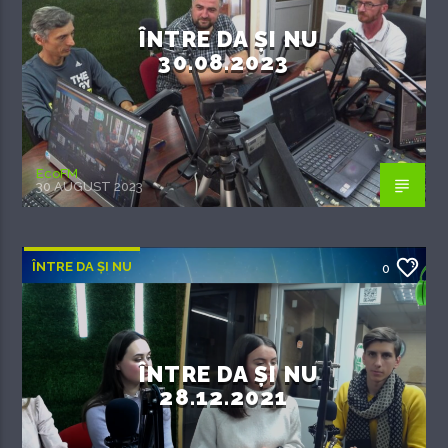
ÎNTRE DA ȘI NU
30.08.2023
EcoFM
30 AUGUST 2023
ÎNTRE DA ȘI NU
0
ÎNTRE DA ȘI NU
28.12.2021