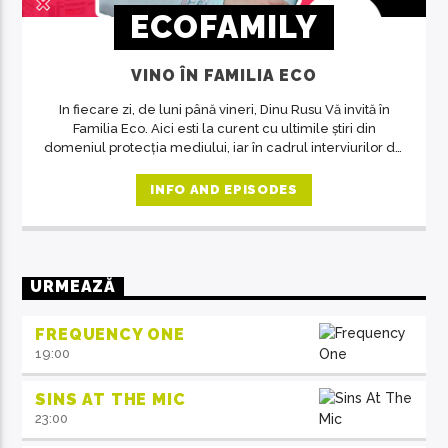
ECOFAMILY
VINO ÎN FAMILIA ECO
In fiecare zi, de luni până vineri, Dinu Rusu Vă invită în
Familia Eco. Aici esti la curent cu ultimile știri din
domeniul protecția mediului, iar în cadrul interviurilor de
la ora 14, invitații emisiunii ne crează acea atmosferă de
familie.
INFO AND EPISODES
URMEAZĂ
FREQUENCY ONE
19:00
SINS AT THE MIC
23:00