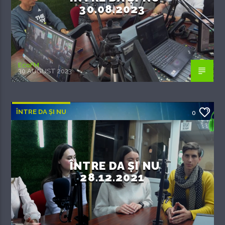
30.08.2023
EcoFM
30 AUGUST 2023
ÎNTRE DA ȘI NU
0
ÎNTRE DA ȘI NU
28.12.2021