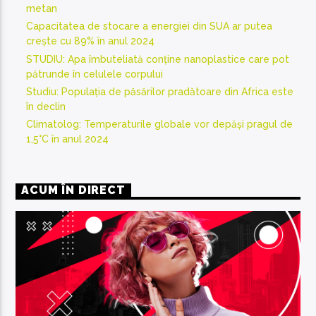
metan
Capacitatea de stocare a energiei din SUA ar putea
crește cu 89% în anul 2024
STUDIU: Apa îmbuteliată conține nanoplastice care pot
pătrunde în celulele corpului
Studiu: Populația de păsărilor pradătoare din Africa este
în declin
Climatolog: Temperaturile globale vor depăși pragul de
1,5°C în anul 2024
ACUM ÎN DIRECT