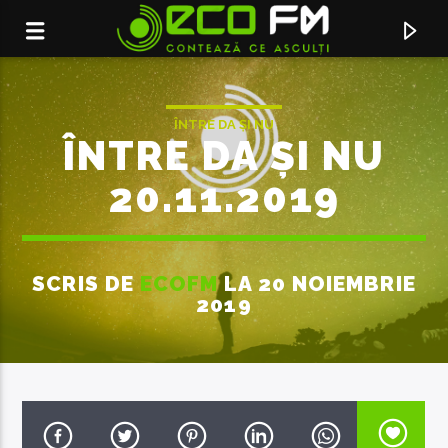
ÎNTRE DA ȘI NU
ÎNTRE DA ȘI NU
20.11.2019
SCRIS DE
ECOFM
LA 20 NOIEMBRIE
2019
ACUM ÎN DIRECT
DE NU-MI DAI IUBIREA TA
DOMINO & ALINA EREMIA