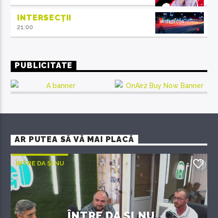
INTERSECȚII
21:00
PUBLICITATE
AR PUTEA SĂ VĂ MAI PLACĂ
ÎNTRE DA ȘI NU
1
ÎNTRE DA ȘI NU