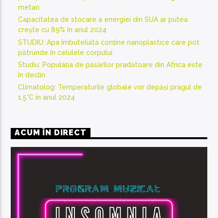
metan
Capacitatea de stocare a energiei din SUA ar putea
crește cu 89% în anul 2024
STUDIU: Apa îmbuteliată conține nanoplastice care pot
pătrunde în celulele corpului
Studiu: Populația de păsărilor pradătoare din Africa este
în declin
Climatolog: Temperaturile globale vor depăși pragul de
1,5°C în anul 2024
ACUM ÎN DIRECT