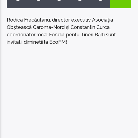
Rodica Frecăuțanu, director executiv Asociația
Obștească Caroma-Nord și Constantin Curca,
coordonator local Fondul pentu Tineri Bălți sunt
invitații dimineții la EcoFM!
EcoFM Chisinau