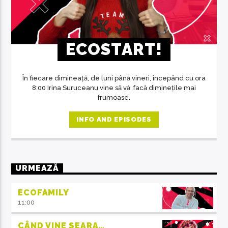
ECOSTART!
În fiecare dimineață, de luni până vineri, începând cu ora
8:00 Irina Suruceanu vine să vă facă diminețile mai
frumoase.
INFO AND EPISODES
URMEAZĂ
ECOFAMILY
11:00
CÂND VINE SEARA…