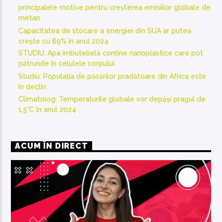
principalele motive pentru creșterea emisiilor globale de
metan
Capacitatea de stocare a energiei din SUA ar putea
crește cu 89% în anul 2024
STUDIU: Apa îmbuteliată conține nanoplastice care pot
pătrunde în celulele corpului
Studiu: Populația de păsărilor pradătoare din Africa este
în declin
Climatolog: Temperaturile globale vor depăși pragul de
1,5°C în anul 2024
ACUM ÎN DIRECT