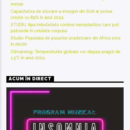
metan
Capacitatea de stocare a energiei din SUA ar putea
crește cu 89% în anul 2024
STUDIU: Apa îmbuteliată conține nanoplastice care pot
pătrunde în celulele corpului
Studiu: Populația de păsărilor pradătoare din Africa este
în declin
Climatolog: Temperaturile globale vor depăși pragul de
1,5°C în anul 2024
ACUM ÎN DIRECT