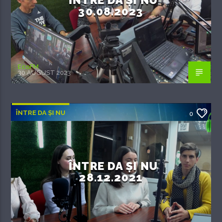
30.08.2023
EcoFM
30 AUGUST 2023
ÎNTRE DA ȘI NU
0
ÎNTRE DA ȘI NU
28.12.2021