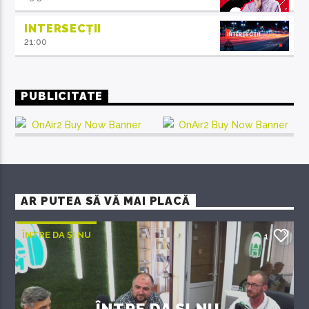
INTERSECȚII
21:00
PUBLICITATE
AR PUTEA SĂ VĂ MAI PLACĂ
ÎNTRE DA ȘI NU
1
ÎNTRE DA ȘI NU