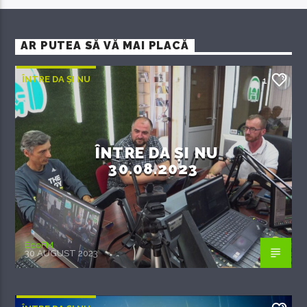
AR PUTEA SĂ VĂ MAI PLACĂ
ÎNTRE DA ȘI NU
1
ÎNTRE DA ȘI NU
30.08.2023
EcoFM
30 AUGUST 2023