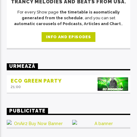
TRANCY MELODIES AND BEATS FROM USA.
For every Show page
the timetable is auomatically
generated from the schedule
, and you can set
automatic carousels of Podcasts, Articles and Charts
by simply choosing a category. Curabitur id lacus felis.
Sed justo mauris, auctor eget tellus nec, pellentesque
INFO AND EPISODES
varius mauris. Sed eu congue nulla, et tincidunt justo.
Aliquam semper faucibus odio id varius. Suspendisse
varius laoreet sodales.
URMEAZĂ
ECO GREEN PARTY
21:00
PUBLICITATE