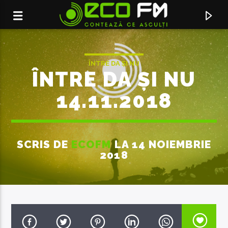
ÎNTRE DA ȘI NU
ÎNTRE DA ȘI NU
14.11.2018
SCRIS DE
ECOFM
LA 14 NOIEMBRIE
2018
ACUM ÎN DIRECT
SERVICIUL DE PUBLICITATE:
069155998