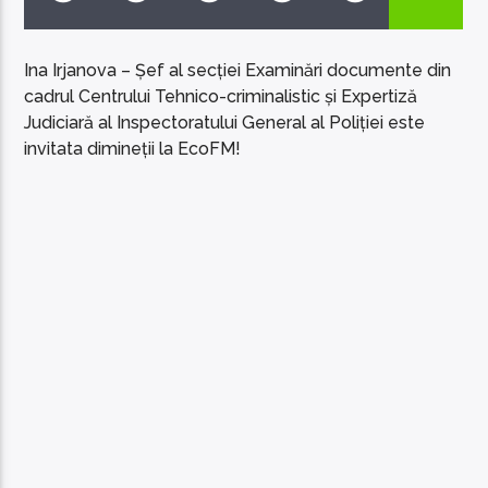
Ina Irjanova – Șef al secției Examinări documente din
cadrul Centrului Tehnico-criminalistic și Expertiză
Judiciară al Inspectoratului General al Poliției este
invitata dimineții la EcoFM!
EcoFM Chisinau