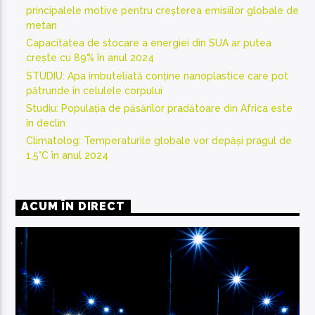
principalele motive pentru creșterea emisiilor globale de
metan
Capacitatea de stocare a energiei din SUA ar putea
crește cu 89% în anul 2024
STUDIU: Apa îmbuteliată conține nanoplastice care pot
pătrunde în celulele corpului
Studiu: Populația de păsărilor pradătoare din Africa este
în declin
Climatolog: Temperaturile globale vor depăși pragul de
1,5°C în anul 2024
ACUM ÎN DIRECT