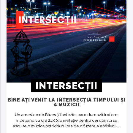
INTERSECȚII
BINE AȚI VENIT LA INTERSECȚIA TIMPULUI ȘI
A MUZICII
Un amestec de Blues și fantezie, care durează trei ore,
începând cu ora 21:00; o invitație pentru cei dornici să
asculte o muzică potrivită cu ora de difuzare a emisiunii, o
revelație despre artă în general, despre muzică și