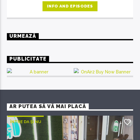
oameni în special. O emisiune unde răsună doar muzica
INFO AND EPISODES
deosebită, care se adresează celor predispuși spre
filosofie, indiferent de vârstă.
URMEAZĂ
PUBLICITATE
AR PUTEA SĂ VĂ MAI PLACĂ
ÎNTRE DA ȘI NU
1