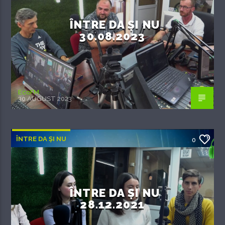
ÎNTRE DA ȘI NU
30.08.2023
EcoFM
30 AUGUST 2023
ÎNTRE DA ȘI NU
0
ÎNTRE DA ȘI NU
28.12.2021