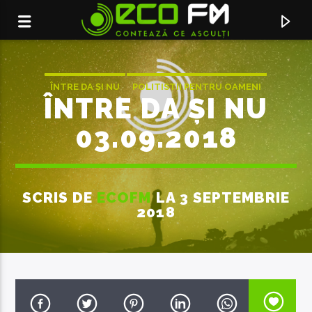
ÎNTRE DA ȘI NU
POLITISTII PENTRU OAMENI
ÎNTRE DA ȘI NU
03.09.2018
SCRIS DE
ECOFM
LA 3 SEPTEMBRIE
2018
ACUM ÎN DIRECT
EVERYBODY'S GOT TO LEARN
TOMER BIRAN ANAT BEN HEMO
SOMETIME