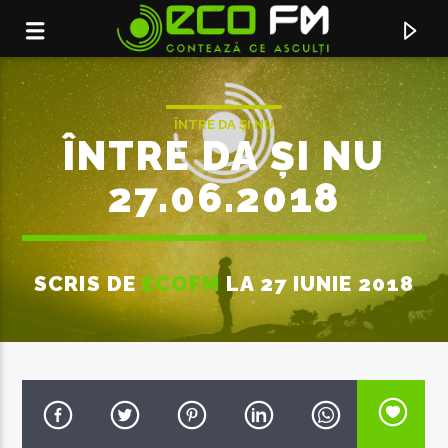
ÎNTRE DA ȘI NU
ÎNTRE DA ȘI NU
27.06.2018
SCRIS DE
ECOFM
LA 27 IUNIE 2018
ACUM ÎN DIRECT
THIS KISS FOREVER (FEAT.
ENRIQUE IGLESIAS
W.HOUSTON)