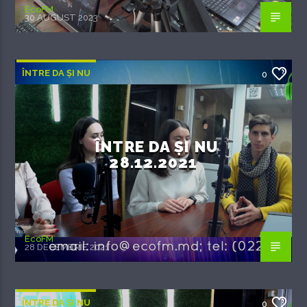
EcoFM
30 AUGUST 2023
ÎNTRE DA ȘI NU
0
ÎNTRE DA ȘI NU
28.12.2021
EcoFM
28 DECEMBRIE 2021
ÎNTRE DA ȘI NU
0