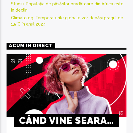
Studiu: Populația de păsărilor pradătoare din Africa este
în declin
Climatolog: Temperaturile globale vor depăși pragul de
1,5°C în anul 2024
ACUM ÎN DIRECT
CÂND VINE SEARA…