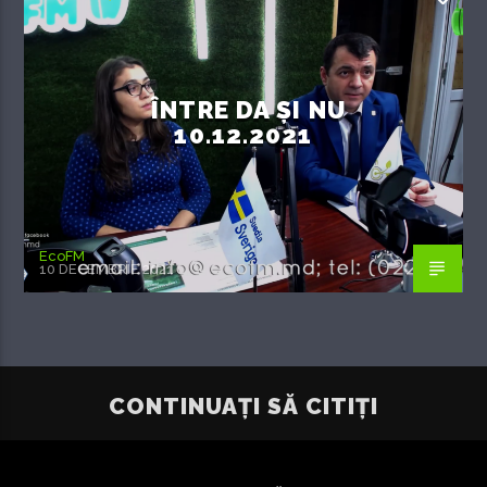
ÎNTRE DA ȘI NU
10.12.2021
EcoFM
10 DECEMBRIE 2021
CONTINUAȚI SĂ CITIȚI