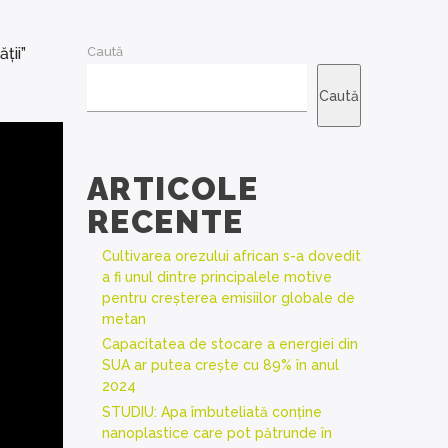
ții”
Caută
Caută
ARTICOLE
RECENTE
Cultivarea orezului african s-a dovedit
a fi unul dintre principalele motive
pentru creșterea emisiilor globale de
metan
Capacitatea de stocare a energiei din
SUA ar putea crește cu 89% în anul
2024
STUDIU: Apa îmbuteliată conține
nanoplastice care pot pătrunde în