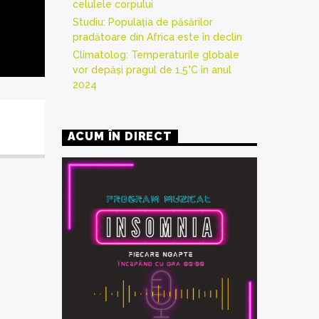
celulele corpului
Studiu: Populația de păsărilor
pradătoare din Africa este în declin
Climatolog: Temperaturile globale
vor depăși pragul de 1,5°C în anul
2024
ACUM ÎN DIRECT