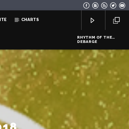
NTE
CHARTS
RHYTHM OF THE
NIGHT
DEBARGE
EcoFM Chisinau
018