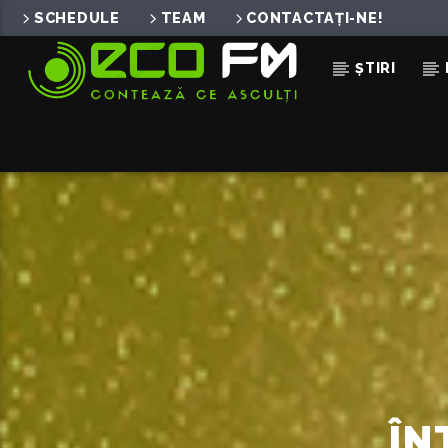
SCHEDULE
TEAM
CONTACTAȚI-NE!
ȘTIRI
ACUM ÎN DIRECT
RHYTHM OF THE NIGHT
DEBARGE
ÎN