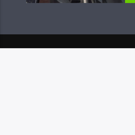
POSTAREA URMĂTOARE
ÎNTRE DA ȘI NU 30.