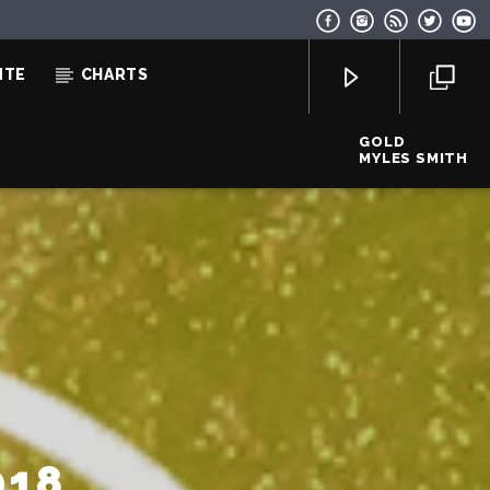
NTE
CHARTS
GOLD
MYLES SMITH
EcoFM Chisinau
018