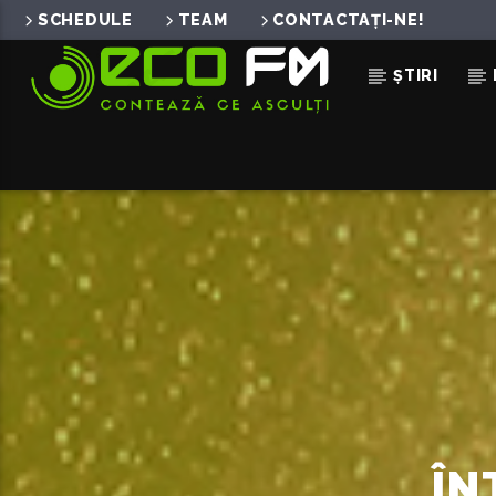
SCHEDULE
TEAM
CONTACTAȚI-NE!
ȘTIRI
ACUM ÎN DIRECT
GOLD
MYLES SMITH
ÎN