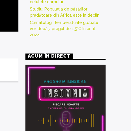
celulele corpului
Studiu: Populația de păsărilor
pradătoare din Africa este în declin
Climatolog: Temperaturile globale
vor depăși pragul de 1,5°C în anul
2024
ACUM ÎN DIRECT