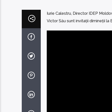
Iurie Calestru, Director IDEP Moldov
Victor Său sunt invitații dimineții l