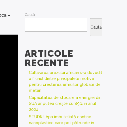
oca –
Caută
Caută
ARTICOLE
RECENTE
Cultivarea orezului african s-a dovedit
a fi unul dintre principalele motive
pentru creșterea emisiilor globale de
metan
Capacitatea de stocare a energiei din
SUA ar putea crește cu 89% în anul
2024
STUDIU: Apa îmbuteliată conține
nanoplastice care pot pătrunde în