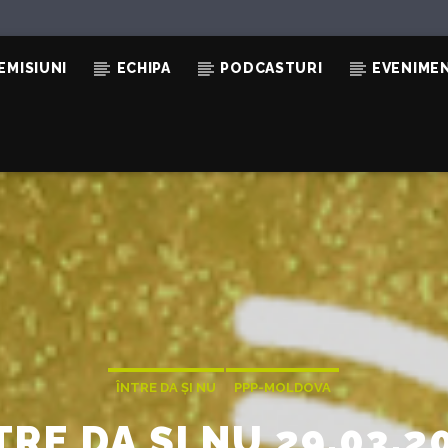
EMISIUNI
ECHIPA
PODCASTURI
EVENIME
ÎNTRE DA ȘI NU
PPP-MOLDOVA
TRE DA ȘI NU 29.03.2