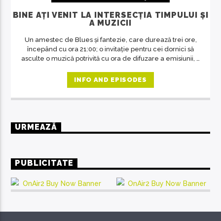
BINE AȚI VENIT LA INTERSECȚIA TIMPULUI ȘI
A MUZICII
Un amestec de Blues și fantezie, care durează trei ore,
începând cu ora 21:00; o invitație pentru cei dornici să
asculte o muzică potrivită cu ora de difuzare a emisiunii, o
revelație despre artă în general, despre muzică și
oameni în special. O emisiune unde răsună doar muzica
INFO AND EPISODES
deosebită, care se adresează celor predispuși spre
filosofie, indiferent de vârstă.
URMEAZĂ
PUBLICITATE