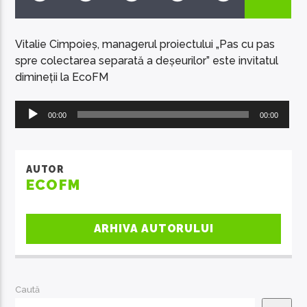
Vitalie Cimpoieș, managerul proiectului „Pas cu pas
spre colectarea separată a deșeurilor” este invitatul
dimineții la EcoFM
EcoFM Chisinau
Player
00:00
00:00
audio
AUTOR
ECOFM
ARHIVA AUTORULUI
Caută