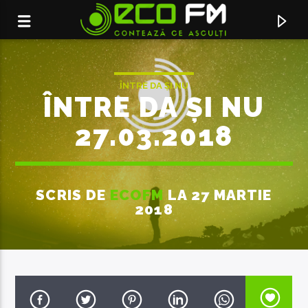
ÎNTRE DA ȘI NU
ÎNTRE DA ȘI NU
27.03.2018
SCRIS DE
ECOFM
LA 27 MARTIE
2018
ACUM ÎN DIRECT
HYPNOTIZED
OLIVER KOLETZKI FEAT. FRAN