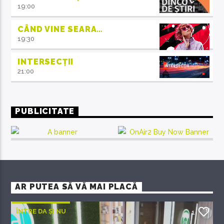
19:00
CÂND VINE SEARA…
19:30
INTERSECȚII
21:00
PUBLICITATE
AR PUTEA SĂ VĂ MAI PLACĂ
ÎNTRE DA ȘI NU
1