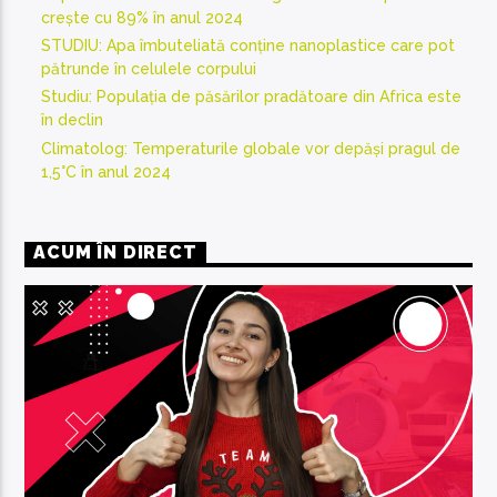
crește cu 89% în anul 2024
STUDIU: Apa îmbuteliată conține nanoplastice care pot
pătrunde în celulele corpului
Studiu: Populația de păsărilor pradătoare din Africa este
în declin
Climatolog: Temperaturile globale vor depăși pragul de
1,5°C în anul 2024
ACUM ÎN DIRECT