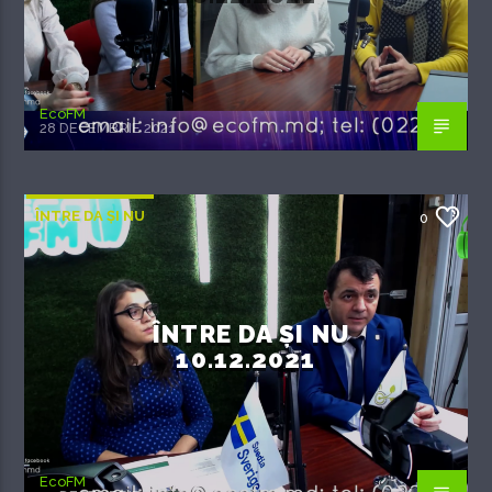
EcoFM
28 DECEMBRIE 2021
ÎNTRE DA ȘI NU
0
ÎNTRE DA ȘI NU
10.12.2021
EcoFM