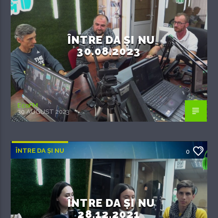
ÎNTRE DA ȘI NU
30.08.2023
EcoFM
30 AUGUST 2023
ÎNTRE DA ȘI NU
0
ÎNTRE DA ȘI NU
28.12.2021