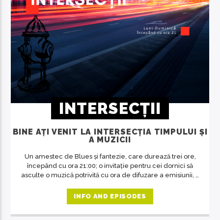
INTERSECȚII
BINE AȚI VENIT LA INTERSECȚIA TIMPULUI ȘI
A MUZICII
Un amestec de Blues și fantezie, care durează trei ore,
începând cu ora 21:00; o invitație pentru cei dornici să
asculte o muzică potrivită cu ora de difuzare a emisiunii, o
revelație despre artă în general, despre muzică și
oameni în special. O emisiune unde răsună doar muzica
INFO AND EPISODES
deosebită, care se adresează celor predispuși spre
filosofie, indiferent de vârstă.