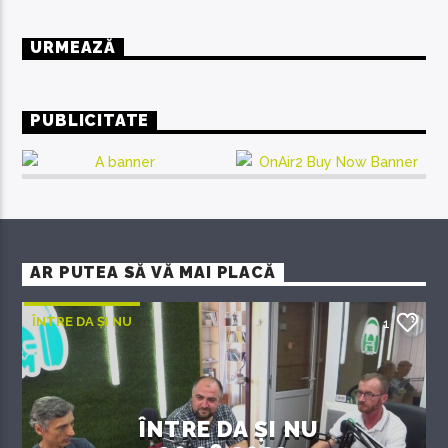
URMEAZĂ
PUBLICITATE
AR PUTEA SĂ VĂ MAI PLACĂ
ÎNTRE DA ȘI NU
1
ÎNTRE DA ȘI NU