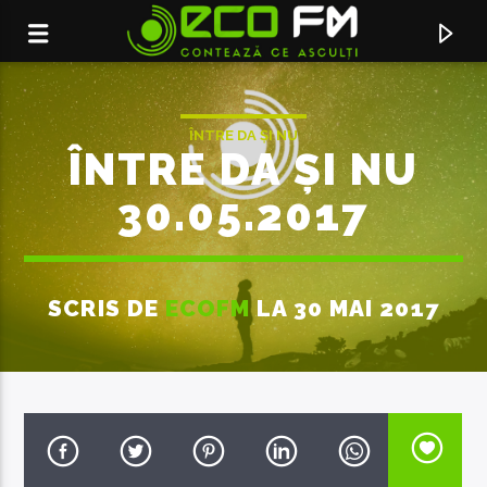
ÎNTRE DA ȘI NU
ÎNTRE DA ȘI NU
30.05.2017
SCRIS DE
ECOFM
LA 30 MAI 2017
ACUM ÎN DIRECT
SERVICIUL DE PUBLICITATE:
069155998