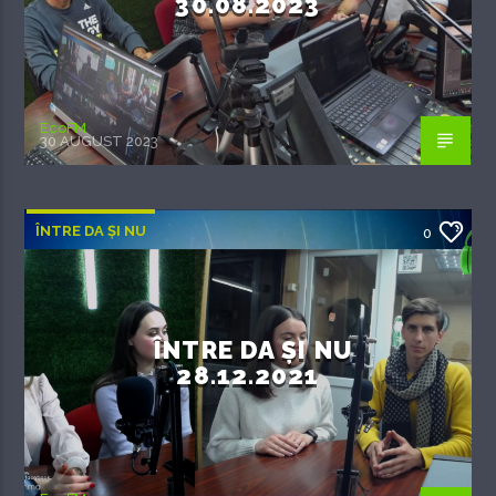
30.08.2023
EcoFM
30 AUGUST 2023
ÎNTRE DA ȘI NU
0
ÎNTRE DA ȘI NU
28.12.2021