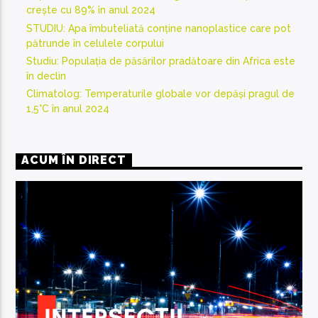
crește cu 89% în anul 2024
STUDIU: Apa îmbuteliată conține nanoplastice care pot
pătrunde în celulele corpului
Studiu: Populația de păsărilor pradătoare din Africa este
în declin
Climatolog: Temperaturile globale vor depăși pragul de
1,5°C în anul 2024
ACUM ÎN DIRECT