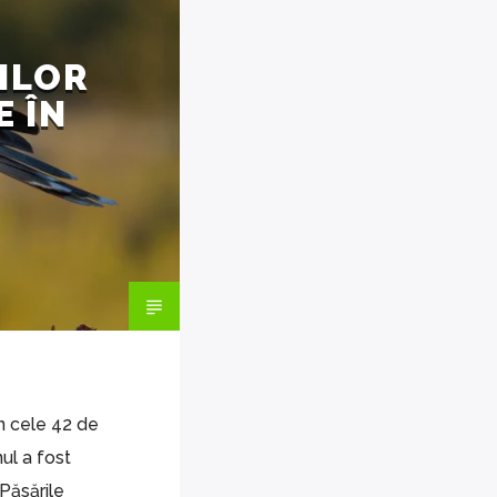
RILOR
E ÎN
in cele 42 de
nul a fost
 Păsările