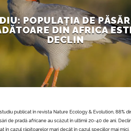
DIU: POPULAȚIA DE PĂSĂ
DĂTOARE DIN AFRICA EST
DECLIN
i studiu publicat în revista Nature Ecology & Evolution, 88% d
sări de pradă africane au scăzut în ultimii 20-40 de ani. Decli
t în cazul răpitoarelor mari decât în cazul speciilor mai mici.