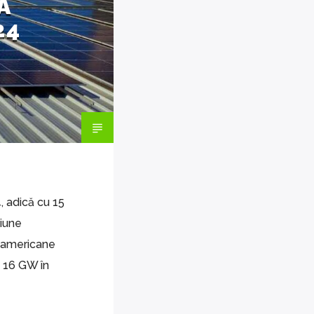
A
24
, adică cu 15
țiune
i americane
a 16 GW în