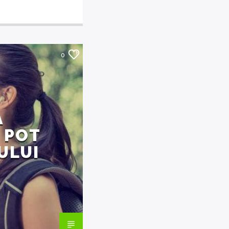
0
Ă
 POT
ULUI