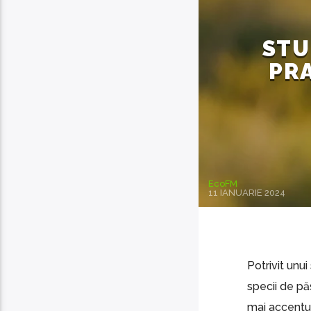
STU
PRA
EcoFM
11 IANUARIE 2024
Potrivit unu
specii de pă
mai accentua