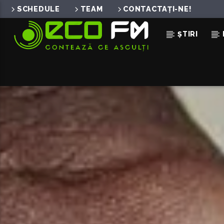
SCHEDULE
TEAM
CONTACTAȚI-NE!
ȘTIRI
ACUM ÎN DIRECT
SERVICIUL DE PUBLICITA
069155998