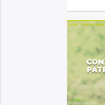
ȘTIRI
ȘTIRI INTERN
CON
PĂT
EcoFM
11 IANUARIE 2024