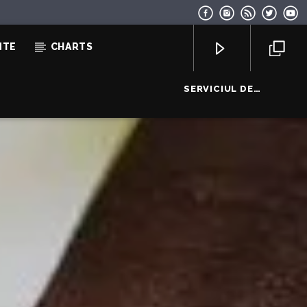
NTE
CHARTS
SERVICIUL DE
PUBLICITATE:
069155998
EcoFM Chisinau