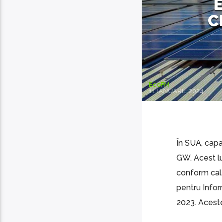
C
EcoFM
11 IANUARIE 2024
În SUA, capa
GW. Acest lu
conform cale
pentru Infor
2023. Aceste