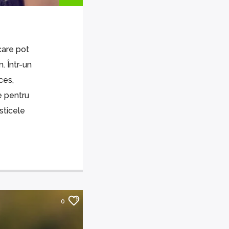
care pot
. Într-un
ces,
e pentru
sticele
0