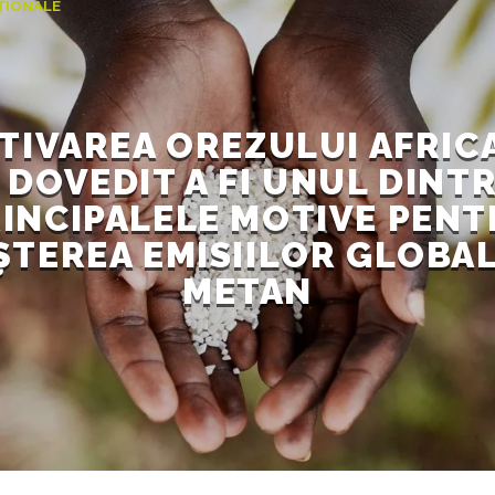
AȚIONALE
TIVAREA OREZULUI AFRICA
 DOVEDIT A FI UNUL DINT
INCIPALELE MOTIVE PEN
ȘTEREA EMISIILOR GLOBAL
METAN