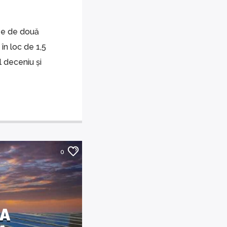
ape de două
în loc de 1,5
 deceniu și
0
 A