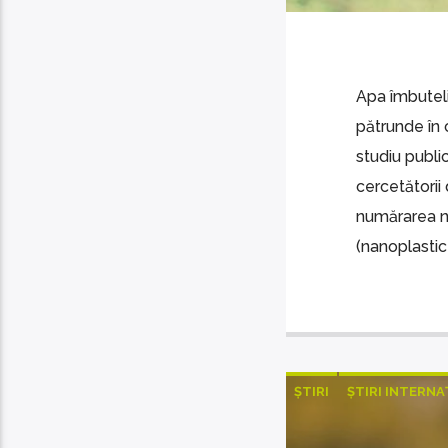
Apa îmbuteli
pătrunde în 
studiu publi
cercetătorii
numărarea na
(nanoplastice
ȘTIRI
ȘTIRI INTERN