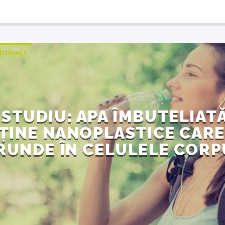
AȚIONALE
STUDIU: APA ÎMBUTELIAT
ȚINE NANOPLASTICE CARE
RUNDE ÎN CELULELE CORP