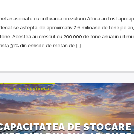
metan asociate cu cultivarea orezului în Africa au fost apro
 decât se aștepta, de aproximativ 2,6 milioane de tone pe an, 
tone. Acestea au crescut cu 200.000 de tone anual în ultimul
ntă 31% din emisiile de metan de […]
I
ȘTIRI INTERNAȚIONALE
CAPACITATEA DE STOCARE