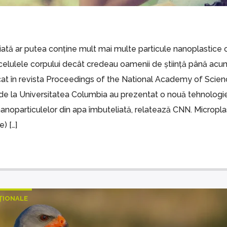
ată ar putea conține mult mai multe particule nanoplastice 
celulele corpului decât credeau oamenii de știință până acum
cat în revista Proceedings of the National Academy of Scien
 de la Universitatea Columbia au prezentat o nouă tehnologi
noparticulelor din apa îmbuteliată, relatează CNN. Micropla
) […]
AȚIONALE