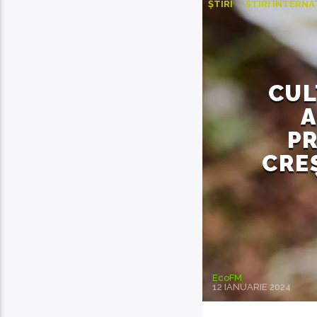
ȘTIRI
ȘTIRI INTERN
CUL
A
PR
CRE
EcoFM
12 IANUARIE 2024