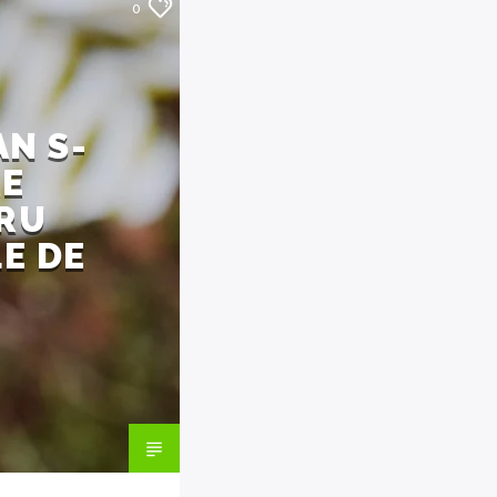
0
N S-
RE
TRU
E DE